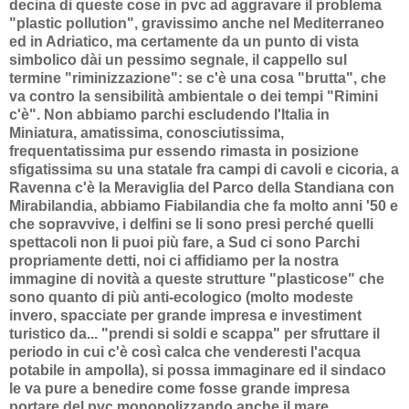
decina di queste cose in pvc ad aggravare il problema
"plastic pollution", gravissimo anche nel Mediterraneo
ed in Adriatico, ma certamente da un punto di vista
simbolico dài un pessimo segnale, il cappello sul
termine "riminizzazione": se c'è una cosa "brutta", che
va contro la sensibilità ambientale o dei tempi "Rimini
c'è". Non abbiamo parchi escludendo l'Italia in
Miniatura, amatissima, conosciutissima,
frequentatissima pur essendo rimasta in posizione
sfigatissima su una statale fra campi di cavoli e cicoria, a
Ravenna c'è la Meraviglia del Parco della Standiana con
Mirabilandia, abbiamo Fiabilandia che fa molto anni '50 e
che sopravvive, i delfini se li sono presi perché quelli
spettacoli non li puoi più fare, a Sud ci sono Parchi
propriamente detti, noi ci affidiamo per la nostra
immagine di novità a queste strutture "plasticose" che
sono quanto di più anti-ecologico (molto modeste
invero, spacciate per grande impresa e investiment
turistico da... "prendi si soldi e scappa" per sfruttare il
periodo in cui c'è così calca che venderesti l'acqua
potabile in ampolla), si possa immaginare ed il sindaco
le va pure a benedire come fosse grande impresa
portare del pvc monopolizzando anche il mare