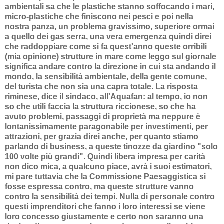
ambientali sa che le plastiche stanno soffocando i mari,
micro-plastiche che finiscono nei pesci e poi nella
nostra panza, un problema gravissimo, superiore ormai
a quello dei gas serra, una vera emergenza quindi direi
che raddoppiare come si fa quest'anno queste orribili
(mia opinione) strutture in mare come leggo sul giornale
significa andare contro la direzione in cui sta andando il
mondo, la sensibilità ambientale, della gente comune,
del turista che non sia una capra totale. La risposta
riminese, dice il sindaco, all'Aquafan: al tempo, io non
so che utili faccia la struttura riccionese, so che ha
avuto problemi, passaggi di proprietà ma neppure è
lontanissimamente paragonabile per investimenti, per
attrazioni, per grazia direi anche, per quanto stiamo
parlando di business, a queste tinozze da giardino "solo
100 volte più grandi". Quindi libera impresa per carità
non dico mica, a qualcuno piace, avrà i suoi estimatori,
mi pare tuttavia che la Commissione Paesaggistica si
fosse espressa contro, ma queste strutture vanno
contro la sensibilità dei tempi. Nulla di personale contro
questi imprenditori che fanno i loro interessi se viene
loro concesso giustamente e certo non saranno una