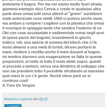
antistante il bagno. Per me noi siamo molto fuori strada
giammai esempio dico Cervia o credo in qualsiasi altra
parte dove ormai tutti sono attenti al "green" sarebbero
state autorizzate cose simili. UNA ci poteva anche stare,
ma andare a rompere i coglioni con la plastica che ormai
è ovunque in spiaggia tanto che sembra l'esterno di un
Obi con cose accatastate e sedimentate ormai negli anni
di spese pazze dei bagnini, investimenti in giochi,
tralicci, reti, una specie di summa del kitsch che ci fa
invisi almeno a una metà di turisti, dicevo portarsi in
mare, mettere a rendita anche il mare davanti al bagno,
mi sembra davvero una esagerazione se fatta in queste
proporzioni, al netto di tutto il resto detto sopra; quindi
si procede a tentoni, senza una direttrice di sviluppo che
non sia prendere tutto il possibile sfruttando al massimo
quei mesi in cui c'è gente. finché viene però se si
continua così!
A.Yves De Vergon
Massimo Lugaresi
alle
05:37
Condividi