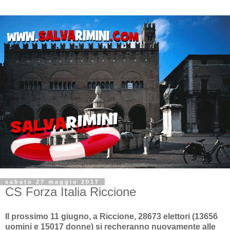
sabato 27 maggio 2017
CS Forza Italia Riccione
Il prossimo 11 giugno, a Riccione, 28673 elettori (13656
uomini e 15017 donne) si recheranno nuovamente alle