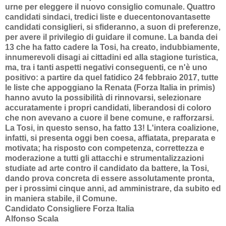
urne per eleggere il nuovo consiglio comunale. Quattro
candidati sindaci, tredici liste e duecentonovantasette
candidati consiglieri, si sfideranno, a suon di preferenze,
per avere il privilegio di guidare il comune. La banda dei
13 che ha fatto cadere la Tosi, ha creato, indubbiamente,
innumerevoli disagi ai cittadini ed alla stagione turistica,
ma, tra i tanti aspetti negativi conseguenti, ce n'è uno
positivo: a partire da quel fatidico 24 febbraio 2017, tutte
le liste che appoggiano la Renata (Forza Italia in primis)
hanno avuto la possibilità di rinnovarsi, selezionare
accuratamente i propri candidati, liberandosi di coloro
che non avevano a cuore il bene comune, e rafforzarsi.
La Tosi, in questo senso, ha fatto 13! L'intera coalizione,
infatti, si presenta oggi ben coesa, affiatata, preparata e
motivata; ha risposto con competenza, correttezza e
moderazione a tutti gli attacchi e strumentalizzazioni
studiate ad arte contro il candidato da battere, la Tosi,
dando prova concreta di essere assolutamente pronta,
per i prossimi cinque anni, ad amministrare, da subito ed
in maniera stabile, il Comune.
Candidato Consigliere Forza Italia
Alfonso Scala