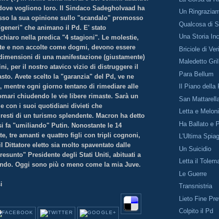
dove vogliono loro. Il Sindaco Sadegholvaad ha
Un Ringrazia
sso la sua opinione sullo "scandalo" promosso
Qualcosa di S
"generi" che animano il Pd. E' stato
Una Storia Inc
chiaro nella predica "4 stagioni". Le molestie,
ate e non accolte come dogmi, devono essere
Briciole di Ver
 dimensioni di una manifestazione (giustamente)
Maledetto Gri
ini, per il nostro atavico vizio di distruggere il
Para Bellum
to. Avete scelto la "garanzia" del Pd, ve ne
, mentre ogni giorno tentano di rimediare alle
Il Piano della
omari chiudendo le vie libere rimaste. Sarà un
San Mattarell
e con i suoi quotidiani divieti che
Letta e Melon
 resti di un turismo splendente. Macron ha detto
Ha Ballato e 
i fa "umiliando" Putin. Nonostante le 14
e, tre amanti e quattro figli con tripli cognoni,
L'Ultima Spia
 Dittatore eletto sia molto spaventato dalle
Un Suicidio
esunto" Presidente degli Stati Uniti, abituati a
Letta il Tolem
ndo. Oggi sono più o meno come la mia Juve.
Le Guerre
.
i
Transnistria
Lieto Fine Pre
Colpito il Pd