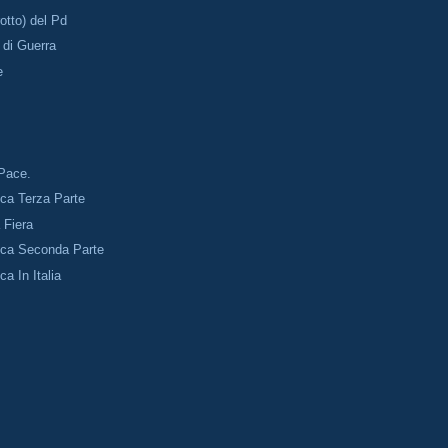
rotto) del Pd
 di Guerra
e
 Pace.
ica Terza Parte
a Fiera
rica Seconda Parte
ca In Italia