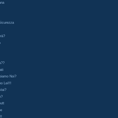
iana
Sicurezza
rà?
o
ma??
ati
biamo Noi?
o Lei!!!
stai?
o?
utt
pe
!!