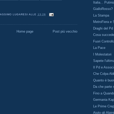
Italia... Putin
GialloRosso?
ASSIMO LUGARESI
ALLE
13:26
La Stampa
MetroFiera e 
Draghi del Pd
Home page
Post più vecchio
Cosa succede
Fuori Controll
La Pace
I Molestatori
Sapete l'ulti
Il Pd e Associ
Che Colpa Ab
Quanto è buon
Da che parte 
Fino a Quand
Germania Kap
Le Prime Cre
Aiuto gli Alpini