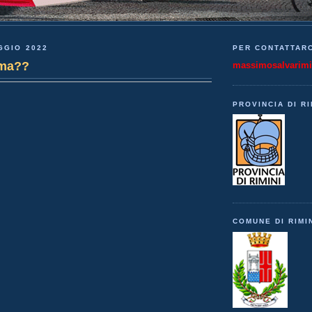
GGIO 2022
PER CONTATTARC
ima??
massimosalvarim
PROVINCIA DI RI
COMUNE DI RIMI