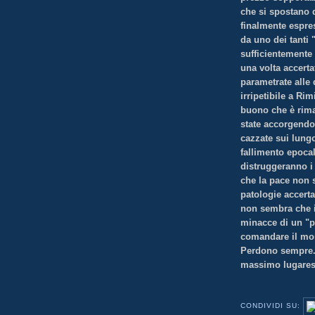
che si spostano 
finalmente espre
da uno dei tanti 
sufficientemente 
una volta accert
parametrate alle
irripetibile a Rim
buono che è rimas
state accorgendo
cazzate sui lung
fallimento epocal
distruggeranno i
che la pace non s
patologie accertat
non sembra che il
minacce di un "pr
comandare il mo
Perdono sempre
massimo lugares
CONDIVIDI SU: