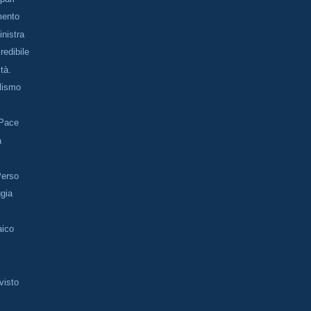
mento
inistra
redibile
ità.
llismo
 Pace
a
i
Perso
ggia
aico
visto