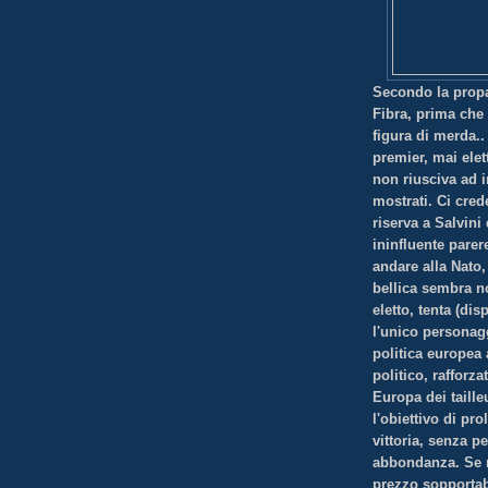
Secondo la propa
Fibra, prima che 
figura di merda..
premier, mai elet
non riusciva ad i
mostrati. Ci cre
riserva a Salvini
ininfluente parere
andare alla Nato
bellica sembra n
eletto, tenta (di
l'unico personag
politica europea
politico, rafforz
Europa dei taill
l'obiettivo di pr
vittoria, senza p
abbondanza. Se mu
prezzo sopportabi