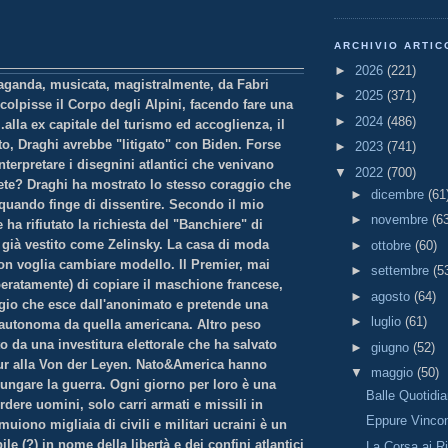
ARCHIVIO ARTIC
►
2026
(221)
ganda, musicata, magistralmente, da Fabri
►
2025
(371)
colpisse il Corpo degli Alpini, facendo fare una
►
2024
(486)
 .alla ex capitale del turismo ed accoglienza, il
to, Draghi avrebbe "litigato" con Biden. Forse
►
2023
(741)
nterpretare i disegnini atlantici che venivano
▼
2022
(700)
dete? Draghi ha mostrato lo stesso coraggio che
►
dicembre
(61
 quando finge di dissentire. Secondo il mio
►
novembre
(6
 ha rifiutato la richiesta del "Banchiere" di
, già vestito come Zelinsky. La casa di moda
►
ottobre
(60)
on voglia cambiare modello. Il Premier, mai
►
settembre
(5
speratamente) di copiare il maschione francese,
►
agosto
(64)
gio che esce dall'anonimato e pretende una
►
luglio
(61)
 autonoma da quella americana. Altro peso
ato da una investitura elettorale che ha salvato
►
giugno
(52)
eur alla Von der Leyen. Nato&America hanno
▼
maggio
(50)
olungare la guerra. Ogni giorno per loro è una
Balle Quotidi
erdere uomini, solo carri armati e missili in
Eppure Vinco
iono migliaia di civili e militari ucraini è un
le (?) in nome della libertà e dei confini atlantici
La Corsa ai Ri