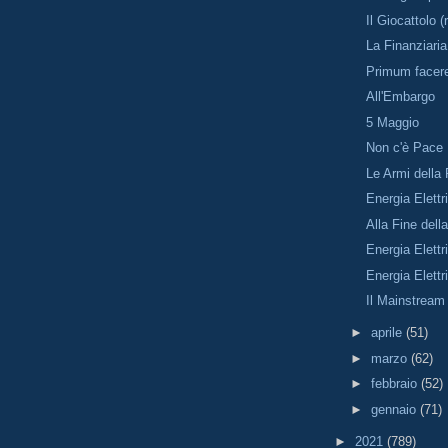
Il Giocattolo (
La Finanziaria
Primum facer
All'Embargo
5 Maggio
Non c'è Pace
Le Armi della
Energia Elettr
Alla Fine dell
Energia Elett
Energia Elettri
Il Mainstream
►
aprile
(51)
►
marzo
(62)
►
febbraio
(52)
►
gennaio
(71)
►
2021
(789)