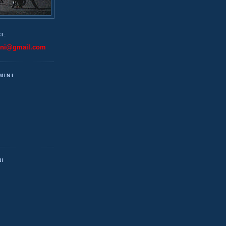
I:
ini@gmail.com
MINI
NI