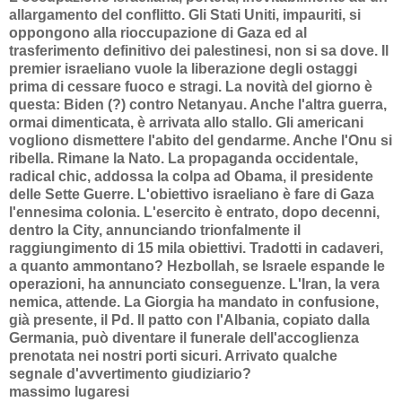
allargamento del conflitto. Gli Stati Uniti, impauriti, si
oppongono alla rioccupazione di Gaza ed al
trasferimento definitivo dei palestinesi, non si sa dove. Il
premier israeliano vuole la liberazione degli ostaggi
prima di cessare fuoco e stragi. La novità del giorno è
questa: Biden (?) contro Netanyau. Anche l'altra guerra,
ormai dimenticata, è arrivata allo stallo. Gli americani
vogliono dismettere l'abito del gendarme. Anche l'Onu si
ribella. Rimane la Nato. La propaganda occidentale,
radical chic, addossa la colpa ad Obama, il presidente
delle Sette Guerre. L'obiettivo israeliano è fare di Gaza
l'ennesima colonia. L'esercito è entrato, dopo decenni,
dentro la City, annunciando trionfalmente il
raggiungimento di 15 mila obiettivi. Tradotti in cadaveri,
a quanto ammontano? Hezbollah, se Israele espande le
operazioni, ha annunciato conseguenze. L'Iran, la vera
nemica, attende. La Giorgia ha mandato in confusione,
già presente, il Pd. Il patto con l'Albania, copiato dalla
Germania, può diventare il funerale dell'accoglienza
prenotata nei nostri porti sicuri. Arrivato qualche
segnale d'avvertimento giudiziario?
massimo lugaresi