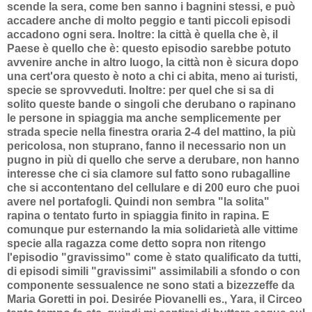
scende la sera, come ben sanno i bagnini stessi, e può
accadere anche di molto peggio e tanti piccoli episodi
accadono ogni sera. Inoltre: la città è quella che è, il
Paese è quello che è: questo episodio sarebbe potuto
avvenire anche in altro luogo, la città non è sicura dopo
una cert'ora questo è noto a chi ci abita, meno ai turisti,
specie se sprovveduti. Inoltre: per quel che si sa di
solito queste bande o singoli che derubano o rapinano
le persone in spiaggia ma anche semplicemente per
strada specie nella finestra oraria 2-4 del mattino, la più
pericolosa, non stuprano, fanno il necessario non un
pugno in più di quello che serve a derubare, non hanno
interesse che ci sia clamore sul fatto sono rubagalline
che si accontentano del cellulare e di 200 euro che puoi
avere nel portafogli. Quindi non sembra "la solita"
rapina o tentato furto in spiaggia finito in rapina. E
comunque pur esternando la mia solidarietà alle vittime
specie alla ragazza come detto sopra non ritengo
l'episodio "gravissimo" come è stato qualificato da tutti,
di episodi simili "gravissimi" assimilabili a sfondo o con
componente sessualence ne sono stati a bizezzeffe da
Maria Goretti in poi. Desirée Piovanelli es., Yara, il Circeo