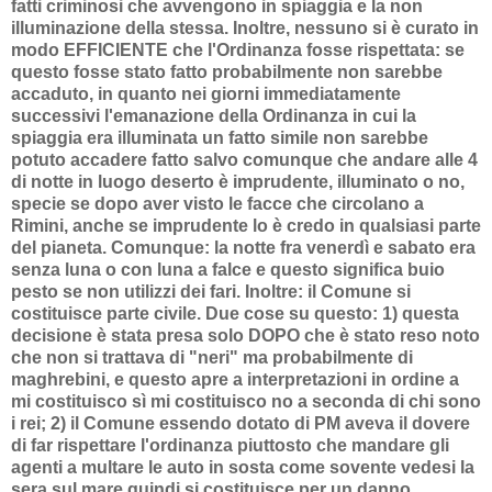
fatti criminosi che avvengono in spiaggia e la non
illuminazione della stessa. Inoltre, nessuno si è curato in
modo EFFICIENTE che l'Ordinanza fosse rispettata: se
questo fosse stato fatto probabilmente non sarebbe
accaduto, in quanto nei giorni immediatamente
successivi l'emanazione della Ordinanza in cui la
spiaggia era illuminata un fatto simile non sarebbe
potuto accadere fatto salvo comunque che andare alle 4
di notte in luogo deserto è imprudente, illuminato o no,
specie se dopo aver visto le facce che circolano a
Rimini, anche se imprudente lo è credo in qualsiasi parte
del pianeta. Comunque: la notte fra venerdì e sabato era
senza luna o con luna a falce e questo significa buio
pesto se non utilizzi dei fari. Inoltre: il Comune si
costituisce parte civile. Due cose su questo: 1) questa
decisione è stata presa solo DOPO che è stato reso noto
che non si trattava di "neri" ma probabilmente di
maghrebini, e questo apre a interpretazioni in ordine a
mi costituisco sì mi costituisco no a seconda di chi sono
i rei; 2) il Comune essendo dotato di PM aveva il dovere
di far rispettare l'ordinanza piuttosto che mandare gli
agenti a multare le auto in sosta come sovente vedesi la
sera sul mare quindi si costituisce per un danno