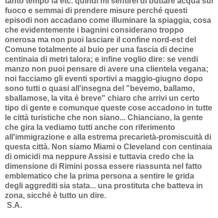
tanto tempo fa etc. quindi mi sentirei di buttare acqua sul
fuoco e semmai di prendere misure perché questi
episodi non accadano come illuminare la spiaggia, cosa
che evidentemente i bagnini considerano troppo
onerosa ma non puoi lasciare il confine nord-est del
Comune totalmente al buio per una fascia di decine
centinaia di metri talora; e infine voglio dire: se vendi
manzo non puoi pensare di avere una clientela vegana;
noi facciamo gli eventi sportivi a maggio-giugno dopo
sono tutti o quasi all'insegna del "bevemo, ballamo,
sballamose, la vita è breve" chiaro che arrivi un certo
tipo di gente e comunque queste cose accadono in tutte
le città turistiche che non siano... Chianciano, la gente
che gira la vediamo tutti anche con riferimento
all'immigrazione e alla estrema precarietà-promiscuità di
questa città. Non siamo Miami o Cleveland con centinaia
di omicidi ma neppure Assisi e tuttavia credo che la
dimensione di Rimini possa essere riassunta nel fatto
emblematico che la prima persona a sentire le grida
degli aggrediti sia stata... una prostituta che batteva in
zona, sicchè è tutto un dire.
S.A.