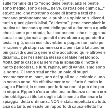
sulle formule di rito "sono delle bestie, anzi le bestie
sono meglio, sono delle... belve, castrazione chimica..."
etc.etc.etc. che mostrano come di fronte a fatti che
toccano profondamente la pubblica opinione si diventi
tutti o quasi giustizialisti, "di destra", pene esemplari: in
pratica se beccano questi delinquenti a dar retta a quello
che si sente per strada, fra i conoscenti, che si legge sui
social e sui giornali a questi 4 dovrebbero appenderli a
testa in giù, ossia essi dovrebbero pagare non solo per
le rapine e gli stupri commessi ma per i tanti fatti anche
più gravi di questo genere che accadono qui e altrove e
diciamo... per l'esistenza stessa del Male nel Mondo.
Molta gente casca dal pero ma la spiaggia di notte è
molto pericolosa, e furti, rapine, atti di vandalismo sono
la norma. Ci sono stati anche un paio di stupri
recentemente mi pare, uno dei quali nelle colonie e uno
lo scorso anno. Ma effettivamente se il furto è molto in
auge a Rimini, lo stesso per fortuna non si può dire per
lo stupro. Epperò c'era anche una ordinanza se non erro
che obbligava i titolari degli stabilimenti a illuminare la
spiaggia: detta ordinanza NON è stata rispettata da tutti,
anzi da tanti, ed esiste un rapporto di causa-effetto fra