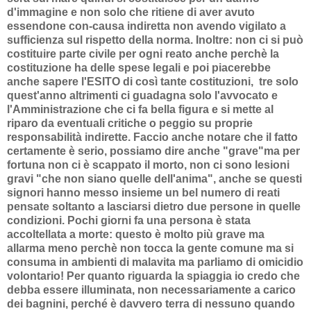
d'immagine e non solo che ritiene di aver avuto
essendone con-causa indiretta non avendo vigilato a
sufficienza sul rispetto della norma. Inoltre: non ci si può
costituire parte civile per ogni reato anche perchè la
costituzione ha delle spese legali e poi piacerebbe
anche sapere l'ESITO di così tante costituzioni, tre solo
quest'anno altrimenti ci guadagna solo l'avvocato e
l'Amministrazione che ci fa bella figura e si mette al
riparo da eventuali critiche o peggio su proprie
responsabilità indirette. Faccio anche notare che il fatto
certamente è serio, possiamo dire anche "grave"ma per
fortuna non ci è scappato il morto, non ci sono lesioni
gravi "che non siano quelle dell'anima", anche se questi
signori hanno messo insieme un bel numero di reati
pensate soltanto a lasciarsi dietro due persone in quelle
condizioni. Pochi giorni fa una persona è stata
accoltellata a morte: questo è molto più grave ma
allarma meno perchè non tocca la gente comune ma si
consuma in ambienti di malavita ma parliamo di omicidio
volontario! Per quanto riguarda la spiaggia io credo che
debba essere illuminata, non necessariamente a carico
dei bagnini, perché è davvero terra di nessuno quando