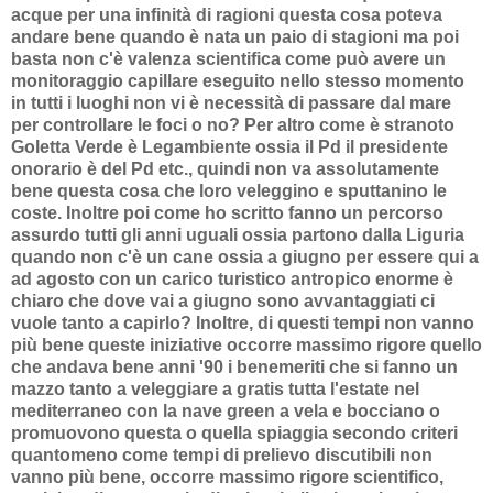
acque per una infinità di ragioni questa cosa poteva
andare bene quando è nata un paio di stagioni ma poi
basta non c'è valenza scientifica come può avere un
monitoraggio capillare eseguito nello stesso momento
in tutti i luoghi non vi è necessità di passare dal mare
per controllare le foci o no? Per altro come è stranoto
Goletta Verde è Legambiente ossia il Pd il presidente
onorario è del Pd etc., quindi non va assolutamente
bene questa cosa che loro veleggino e sputtanino le
coste. Inoltre poi come ho scritto fanno un percorso
assurdo tutti gli anni uguali ossia partono dalla Liguria
quando non c'è un cane ossia a giugno per essere qui a
ad agosto con un carico turistico antropico enorme è
chiaro che dove vai a giugno sono avvantaggiati ci
vuole tanto a capirlo? Inoltre, di questi tempi non vanno
più bene queste iniziative occorre massimo rigore quello
che andava bene anni '90 i benemeriti che si fanno un
mazzo tanto a veleggiare a gratis tutta l'estate nel
mediterraneo con la nave green a vela e bocciano o
promuovono questa o quella spiaggia secondo criteri
quantomeno come tempi di prelievo discutibili non
vanno più bene, occorre massimo rigore scientifico,