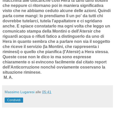
macchina alle discariche così Hera fa tanti tanti soldini
che neppure ci ritornano poi in maniera significativa
visto che ne abbiamo ceduto alcune delle azioni. Quindi
parla come mangi: lo prendiamo lì un po' da tutti chi
dovrebbe tutelarci, tutela l'appaltatore e ci sgridano
anche. E spiace constatarlo ma ogni volta che leggo un
comunicato stampa della Montini o dell'Atersir che
riguardi acqua o rifiuti fatico a distinguerlo da uno di
Hera in quanto sembra che a parlare non sia il soggetto
che riceve il servizio (la Montini, che rappresenta i
riminesi) o quello che pianifica (l'Atersir) a Hera stessa.
Queste cose non le dico io ma sono espresse
chiaramente o si evincono facilmente dal citato report
dell'Anticorruzione nonché ovviamente osservano la
situazione riminese.
M. A.
Massimo Lugaresi
alle
05:41
Condividi