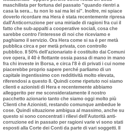
maschilista per fortuna del passato "quando rientri a
casa la sera... tu non lo sai ma lei sì". Inoltre, mi spiace
doverlo ricordare ma Hera è stata recentemente ripresa
dall'Anticorruzione per una miriade di ragioni fra cui il
fatto che sub-appalti a cooperative sociali, cosa che
sarebbe contro l'interesse di noi che riceviamo e
paghiamo il servizio. Ora Hera come si sa è per metà
pubblica circa e per metà privata, con controllo
pubblico. Il 50% dell'azionariato è costituito dai Comuni
ove opera, il 40 è flottante ossia passa di mano in mano
fra chi investe in Borsa, e circa l'8 è di privati i cui nome
piacerebbe proprio sapere perché parliamo di un
capitale ingentissimo con redditività molto elevata,
riferendosi a questo 8. Quindi come ripetuto noi siamo
clienti e azionisti di Hera e recentemente abbiamo
alleggerito per me sconsideratamente il nostro
pacchetto azionario tanto che siamo oggi molto più
Clienti che Azionisti, restando comunque ambedue le
cose. Quindi situazione ambigua al massimo, anche su
questo si sono concentrati i rilievi dell'Autorità anti-
corruzione ed in passato per ragioni varie vi sono stati
esposti alla Corte dei Conti da parte di vari soggetti. Il