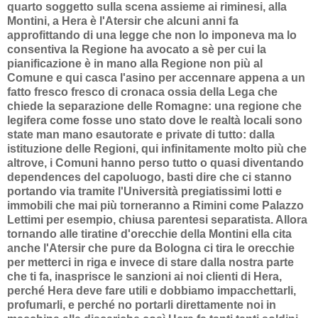
quarto soggetto sulla scena assieme ai riminesi, alla
Montini, a Hera è l'Atersir che alcuni anni fa
approfittando di una legge che non lo imponeva ma lo
consentiva la Regione ha avocato a sè per cui la
pianificazione è in mano alla Regione non più al
Comune e qui casca l'asino per accennare appena a un
fatto fresco fresco di cronaca ossia della Lega che
chiede la separazione delle Romagne: una regione che
legifera come fosse uno stato dove le realtà locali sono
state man mano esautorate e private di tutto: dalla
istituzione delle Regioni, qui infinitamente molto più che
altrove, i Comuni hanno perso tutto o quasi diventando
dependences del capoluogo, basti dire che ci stanno
portando via tramite l'Università pregiatissimi lotti e
immobili che mai più torneranno a Rimini come Palazzo
Lettimi per esempio, chiusa parentesi separatista. Allora
tornando alle tiratine d'orecchie della Montini ella cita
anche l'Atersir che pure da Bologna ci tira le orecchie
per metterci in riga e invece di stare dalla nostra parte
che ti fa, inasprisce le sanzioni ai noi clienti di Hera,
perché Hera deve fare utili e dobbiamo impacchettarli,
profumarli, e perché no portarli direttamente noi in