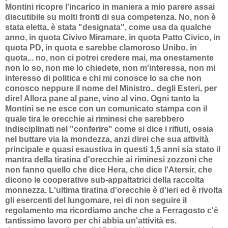
Montini ricopre l'incarico in maniera a mio parere assai
discutibile su molti fronti di sua competenza. No, non è
stata eletta, è stata "designata", come usa da qualche
anno, in quota Civivo Miramare, in quota Patto Civico, in
quota PD, in quota e sarebbe clamoroso Unibo, in
quota... no, non ci potrei credere mai, ma onestamente
non lo so, non me lo chiedete, non m'interessa, non mi
interesso di politica e chi mi conosce lo sa che non
conosco neppure il nome del Ministro.. degli Esteri, per
dire! Allora pane al pane, vino al vino. Ogni tanto la
Montini se ne esce con un comunicato stampa con il
quale tira le orecchie ai riminesi che sarebbero
indisciplinati nel "conferire" come si dice i rifiuti, ossia
nel buttare via la mondezza, anzi direi che sua attività
principale e quasi esaustiva in questi 1,5 anni sia stato il
mantra della tiratina d'orecchie ai riminesi zozzoni che
non fanno quello che dice Hera, che dice l'Atersir, che
dicono le cooperative sub-appaltatrici della raccolta
monnezza. L'ultima tiratina d'orecchie è d'ieri ed è rivolta
gli esercenti del lungomare, rei di non seguire il
regolamento ma ricordiamo anche che a Ferragosto c'è
tantissimo lavoro per chi abbia un'attività es.