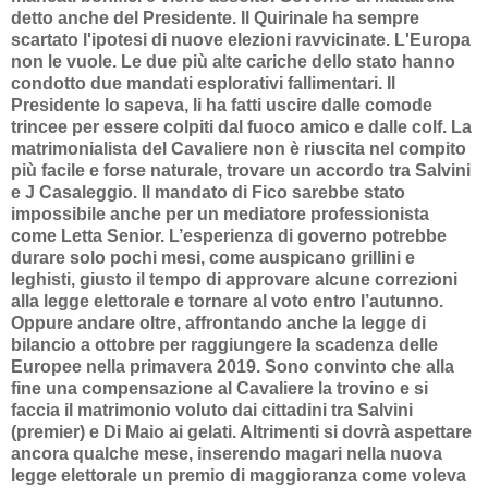
detto anche del Presidente. Il Quirinale ha sempre
scartato l'ipotesi di nuove elezioni ravvicinate. L'Europa
non le vuole. Le due più alte cariche dello stato hanno
condotto due mandati esplorativi fallimentari. Il
Presidente lo sapeva, li ha fatti uscire dalle comode
trincee per essere colpiti dal fuoco amico e dalle colf. La
matrimonialista del Cavaliere non è riuscita nel compito
più facile e forse naturale, trovare un accordo tra Salvini
e J Casaleggio. Il mandato di Fico sarebbe stato
impossibile anche per un mediatore professionista
come Letta Senior. L’esperienza di governo potrebbe
durare solo pochi mesi, come auspicano grillini e
leghisti, giusto il tempo di approvare alcune correzioni
alla legge elettorale e tornare al voto entro l’autunno.
Oppure andare oltre, affrontando anche la legge di
bilancio a ottobre per raggiungere la scadenza delle
Europee nella primavera 2019. Sono convinto che alla
fine una compensazione al Cavaliere la trovino e si
faccia il matrimonio voluto dai cittadini tra Salvini
(premier) e Di Maio ai gelati. Altrimenti si dovrà aspettare
ancora qualche mese, inserendo magari nella nuova
legge elettorale un premio di maggioranza come voleva