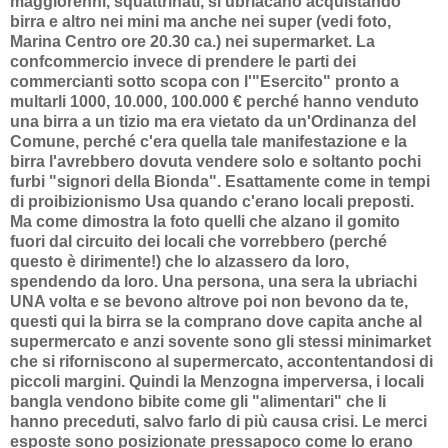
maggiorenni, squattrinati, si ubriacano acquistando
birra e altro nei mini ma anche nei super (vedi foto,
Marina Centro ore 20.30 ca.) nei supermarket. La
confcommercio invece di prendere le parti dei
commercianti sotto scopa con l'"Esercito" pronto a
multarli 1000, 10.000, 100.000 € perché hanno venduto
una birra a un tizio ma era vietato da un'Ordinanza del
Comune, perché c'era quella tale manifestazione e la
birra l'avrebbero dovuta vendere solo e soltanto pochi
furbi "signori della Bionda". Esattamente come in tempi
di proibizionismo Usa quando c'erano locali preposti.
Ma come dimostra la foto quelli che alzano il gomito
fuori dal circuito dei locali che vorrebbero (perché
questo è dirimente!) che lo alzassero da loro,
spendendo da loro. Una persona, una sera la ubriachi
UNA volta e se bevono altrove poi non bevono da te,
questi qui la birra se la comprano dove capita anche al
supermercato e anzi sovente sono gli stessi minimarket
che si riforniscono al supermercato, accontentandosi di
piccoli margini. Quindi la Menzogna imperversa, i locali
bangla vendono bibite come gli "alimentari" che li
hanno preceduti, salvo farlo di più causa crisi. Le merci
esposte sono posizionate pressapoco come lo erano