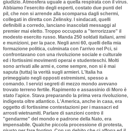
giudizio. Atmosfera uguale a quella respirata con il virus.
Abbiamo l'esercito degli esperti, costato due punti del
pil, che non si arrende alla scomparsa dagli schermi,
collegati in diretta con Zelinsky. I sindacati, quelli
definibili a corredo, lanciano inascolati messaggi al
premier mai eletto. Troppo occupato a "terrorizzare" il
modesto esercito russo. Manda 250 soldati italiani, armi
e munizioni, per la pace. Negli anni 60, quelli della mia
formazione politica, culminata con l'arrivo nel Pci, si
confrontavano con una rivoluzione sociale e culturale
ed i fortissimi movimenti operai e studenteschi. Molti
sono arrivati alle armi e, come sempre, non si è mai
saputa (tutta) la verità sugli armieri. L'Italia ha
primeggiato negli opposti estremismi, spesso a
comando. I servizi segreti di mezzo mondo avevano
trovato terreno fertile. Rapimento e assassinio di Moro è
stato l'apice. Stava preparando la prima vera rivoluzione,
indigesta oltre atlantico. L'America, anche in casa, era
oggetto di fortissime contestazioni per i massacri ed
arrosti wietnamiti. Parlare di sanzioni contro il
"gendarme" del mondo e padrone della Nato, era
impensabile. Qualche piccola processione di protesta,
giusto per fare footing. Con un debito che ci affoga ed il