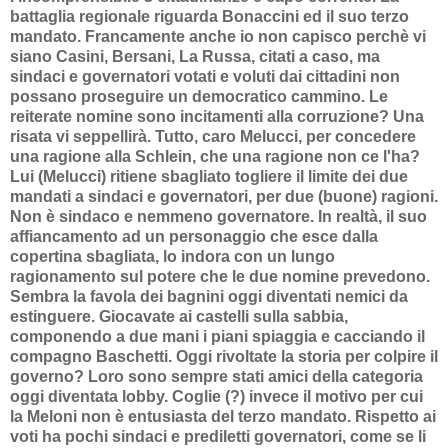
battaglia regionale riguarda Bonaccini ed il suo terzo
mandato. Francamente anche io non capisco perchè vi
siano Casini, Bersani, La Russa, citati a caso, ma
sindaci e governatori votati e voluti dai cittadini non
possano proseguire un democratico cammino. Le
reiterate nomine sono incitamenti alla corruzione? Una
risata vi seppellirà. Tutto, caro Melucci, per concedere
una ragione alla Schlein, che una ragione non ce l'ha?
Lui (Melucci) ritiene sbagliato togliere il limite dei due
mandati a sindaci e governatori, per due (buone) ragioni.
Non è sindaco e nemmeno governatore. In realtà, il suo
affiancamento ad un personaggio che esce dalla
copertina sbagliata, lo indora con un lungo
ragionamento sul potere che le due nomine prevedono.
Sembra la favola dei bagnini oggi diventati nemici da
estinguere. Giocavate ai castelli sulla sabbia,
componendo a due mani i piani spiaggia e cacciando il
compagno Baschetti. Oggi rivoltate la storia per colpire il
governo? Loro sono sempre stati amici della categoria
oggi diventata lobby. Coglie (?) invece il motivo per cui
la Meloni non è entusiasta del terzo mandato. Rispetto ai
voti ha pochi sindaci e prediletti governatori, come se li