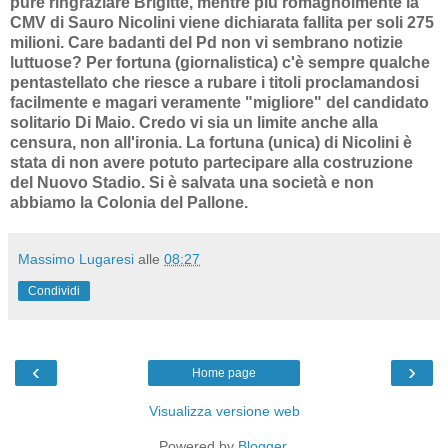
pure ringraziare Brigitte, mentre più romagnolmente la
CMV di Sauro Nicolini viene dichiarata fallita per soli 275
milioni. Care badanti del Pd non vi sembrano notizie
luttuose? Per fortuna (giornalistica) c'è sempre qualche
pentastellato che riesce a rubare i titoli proclamandosi
facilmente e magari veramente "migliore" del candidato
solitario Di Maio. Credo vi sia un limite anche alla
censura, non all'ironia. La fortuna (unica) di Nicolini è
stata di non avere potuto partecipare alla costruzione
del Nuovo Stadio. Si è salvata una società e non
abbiamo la Colonia del Pallone.
Massimo Lugaresi
alle
08:27
Condividi
‹
›
Home page
Visualizza versione web
Powered by
Blogger
.