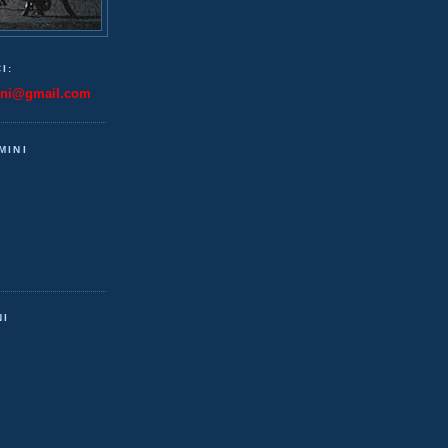
I:
ini@gmail.com
MINI
NI