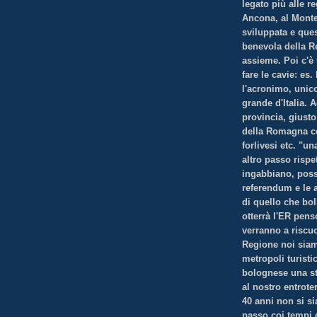
legato più alle r
Ancona, al Montefe
sviluppata e que
benevola della R
assieme. Poi c'è 
fare le cavie: es
l'acronimo, unic
grande d'Italia.
provincia, giusto
della Romagna co
forlivesi etc. "u
altro passo rispe
ingabbiano, poss
referendum e le a
di quello che bo
otterrà l'ER pen
verranno a riscu
Regione noi siam
metropoli turistic
bolognese una st
al nostro entrote
40 anni non si s
passo coi tempi 