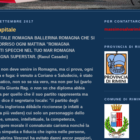
SETTEMBRE 2017
PER CONTATTARC
pitale
massimosalvarim
ITALE ROMAGNA BALLERINA ROMAGNA CHE SI
ORRISO OGNI MATTINA "ROMAGNA
PROVINCIA DI RI
TI SPECCHI NEL TUO MAR ROMAGNA
NA SUPERSTAR. (Raoul Casadei)
 non deve venire in Romagna, ma ci prova, ogni
ta e fuga: è venuto a Coriano e Saludecio, è stato
atico, non so se sia vero, ma non per lui (parlo
ella Giunta Rag. o non so che diploma abbia
 per quello che il suo partito rappresenta ma
COMUNE DI RIMI
 dice il segretario locale: "il partito degli
la ingloriosa débâcle riccionese (e infatti a
fa più vedere) cui solo un personaggio dello
e, umano, intellettuale, la competenza,
l rigore morale il connaturato carisma nonché la
 simpatia e fiducia che ispira nelle persone,
Sabrina Vescovi ha evitato danni ancor peggiori,