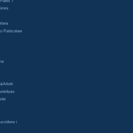
 Fiano ?
imini
ttera
o Particolare
ma
&Arlotti
ntributo
ante
uccidono i