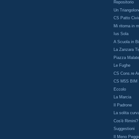
Repositorio
Un Triangolon
CS Patto Civi
Mi ritorna in 
Ius Sola
A Scuola in Bi
La Zanzara Ti
Piazza Malat
Le Fughe
CS Cons.re An
CS M5S BIM
Eccolo
La Marcia
Il Padrone
La solita curv
Cos'è Rimini?
Suggestioni
Il Meno Peggi