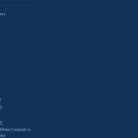
OLI
)
2)
2)
'Area Cerasolo e
usa