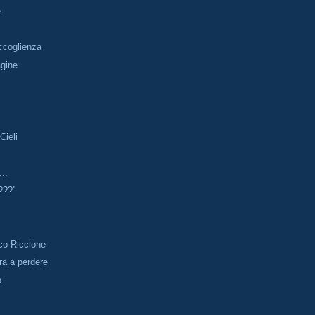
e
accoglienza
gine
Cieli
...
??''
co Riccione
ara a perdere
o