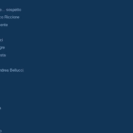
e... sospetto
co Riccione
mente
ci
gre
esta
drea Bellucci
a
o