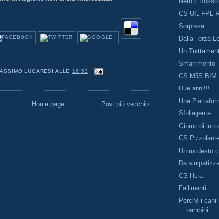
Nero o Rosso
CS UIL FPL R
Sorpresa
Dalla Terza Le
Un Trattament
Smarrimento
ASSIMO LUGARESI
ALLE
16:53
CS M5S BIM
Due anni!!!
Una Piattafor
Home page
Post più vecchio
Sfollagente
Giorno di lutto
CS Pizzolante
Un modesto co
Da simpatizz
CS Hera
Fallimenti
Perchè i cani 
bambini