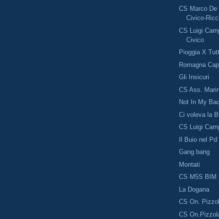
CS Marco De 
Civico-Ricc
CS Luigi Camp
Civico
Pioggia X Tutt
Romagna Capi
Gli Insicuri
CS Ass. Marin
Not In My Ba
Ci voleva la 
CS Luigi Cam
Il Buio nel Pd
Gang bang
Montati
CS M5S BIM
La Dogana
CS On. Pizzo
CS On.Pizzol