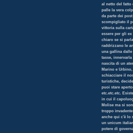
al netto del fatt
palle la vera col
da parte dei post
scompigliato il 
vittoria sulla ca
essere per gli ex
chiaro se si par
raddrizzano le a
una gallina dall
tasse, innervarla
nascita di un at
Marino e Urbino, 
schiacciare il no
turistiche, decid
puoi stare aperto
etc.etc.etc. Esis
in cui il capoluo
Molise ma si son
troppo invadente
anche qui c'è lo
un unicum italian
potere di govern