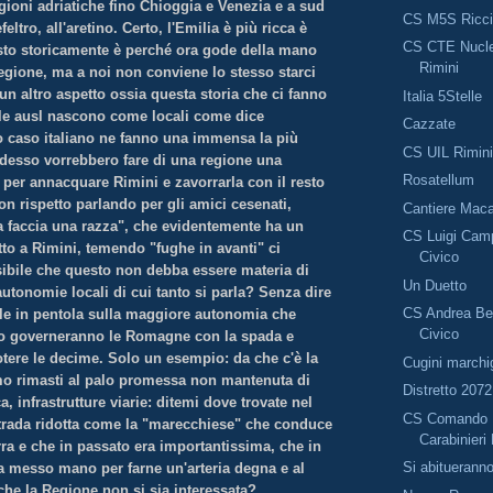
egioni adriatiche fino Chioggia e Venezia e a sud
CS M5S Ricc
ltro, all'aretino. Certo, l'Emilia è più ricca è
CS CTE Nucle
sto storicamente è perché ora gode della mano
Rimini
egione, ma a noi non conviene lo stesso starci
un altro aspetto ossia questa storia che ci fanno
Italia 5Stelle
. le ausl nascono come locali come dice
Cazzate
o caso italiano ne fanno una immensa la più
CS UIL Rimin
 Adesso vorrebbero fare di una regione una
Rosatellum
 per annacquare Rimini e zavorrarla con il resto
n rispetto parlando per gli amici cesenati,
Cantiere Mac
na faccia una razza", che evidentemente ha un
CS Luigi Camp
tto a Rimini, temendo "fughe in avanti" ci
Civico
ibile che questo non debba essere materia di
Un Duetto
utonomie locali di cui tanto si parla? Senza dire
CS Andrea Bel
lle in pentola sulla maggiore autonomia che
Civico
so governeranno le Romagne con la spada e
otere le decime. Solo un esempio:
da che c'è la
Cugini marchi
o rimasti al palo promessa non mantenuta di
Distretto 2072
a, infrastrutture viarie: ditemi dove trovate nel
CS Comando P
rada ridotta come la "marecchiese" che conduce
Carabinieri
rra e che in passato era importantissima, che in
Si abituerann
ia messo mano per farne un'arteria degna e al
che la Regione non si sia interessata?