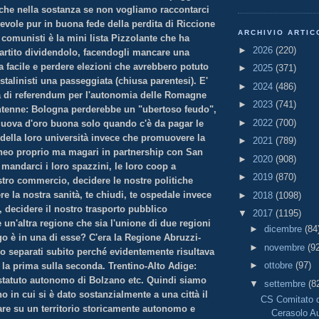
o che nella sostanza se non vogliamo raccontarci
pevole pur in buona fede della perdita di Riccione
ARCHIVIO ARTIC
 comunisti è la mini lista Pizzolante che ha
►
2026
(220)
partito dividendolo, facendogli mancare una
rta facile e perdere elezioni che avrebbero potuto
►
2025
(371)
 stalinisti una passeggiata (chiusa parentesi). E'
►
2024
(486)
la di referendum per l'autonomia delle Romagne
►
2023
(741)
ntenne: Bologna perderebbe un "ubertoso feudo",
►
2022
(700)
e uova d'oro buona solo quando c'è da pagar le
 della loro università invece che promuovere la
►
2021
(789)
eneo proprio ma magari in partnership con San
►
2020
(908)
mandarci i loro spazzini, le loro coop a
►
2019
(870)
stro commercio, decidere le nostre politiche
ere la nostra sanità, te chiudi, te ospedale invece
►
2018
(1098)
, decidere il nostro trasporto pubblico
▼
2017
(1195)
te un'altra regione che sia l'unione di due regioni
►
dicembre
(84
go è in una di esse? C'era la Regione Abruzzi-
►
novembre
(9
o separati subito perché evidentemente risultava
►
ottobre
(97)
 la prima sulla seconda. Trentino-Alto Adige:
 statuto autonomo di Bolzano etc. Quindi siamo
▼
settembre
(8
o in cui si è dato sostanzialmente a una città il
CS Comitato d
are su un territorio storicamente autonomo e
Cerasolo A