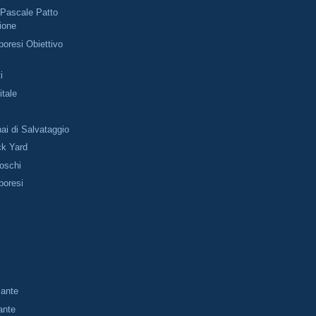
Pascale Patto
ione
oresi Obiettivo
i
tale
ai di Salvataggio
ck Yard
Boschi
poresi
lante
ante