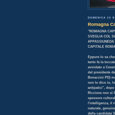
DOMENICA 10 
Romagna Ca
"ROMAGNA CAP
SVEGLIA COL S
APPASSIUNEDA 
CAPITALE ROMAG
Eppure lo sa che
tanto fa la tocca
avvistato a Cesen
del presidente d
Bonaccini PD) ma
non lo dico io, lo
antipatici", dopo 
Riccione non si 
spessore cultural
l'intelligenza, i
naturale, genuina
della candidata 