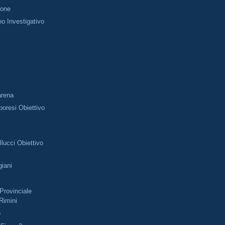
ione
o Investigativo
i
arena
oresi Obiettivo
lucci Obiettivo
giani
rovinciale
 Rimini
o