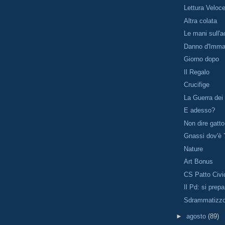
Lettura Veloc
Altra colata
Le mani sull'
Danno d'Imma
Giorno dopo
Il Regalo
Crucifige
La Guerra dei 
E adesso?
Non dire gatto
Gnassi dov'è ?
Nature
Art Bonus
CS Patto Civi
Il Pd: si prep
Sdrammatizz
►
agosto
(89)