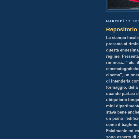
MARTEDÌ 19 SE
Repositorio
La stampa locale
presenta ai rimIn
questa ennesima g
regime. Presenta 
riminesi..." etc.
cinematografiche
cinema", un onere
di intenderla com
formaggio, della 
quando parlasi di
ubiquitaria long
mini dipartiment
stava bene anche 
un piano l'edific
come il baghino, 
Fatalmente mi es
sono esperto di 