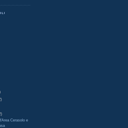
OLI
)
2)
2)
'Area Cerasolo e
usa