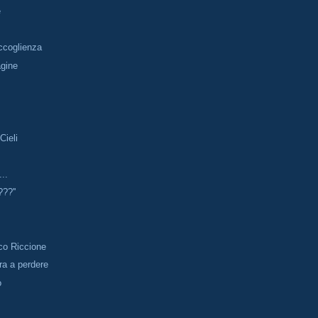
e
accoglienza
gine
Cieli
...
??''
co Riccione
ara a perdere
o