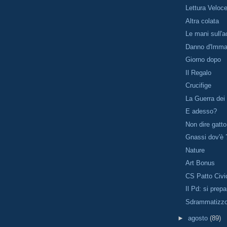
Lettura Veloc
Altra colata
Le mani sull'
Danno d'Imma
Giorno dopo
Il Regalo
Crucifige
La Guerra dei 
E adesso?
Non dire gatto
Gnassi dov'è ?
Nature
Art Bonus
CS Patto Civi
Il Pd: si prep
Sdrammatizz
►
agosto
(89)