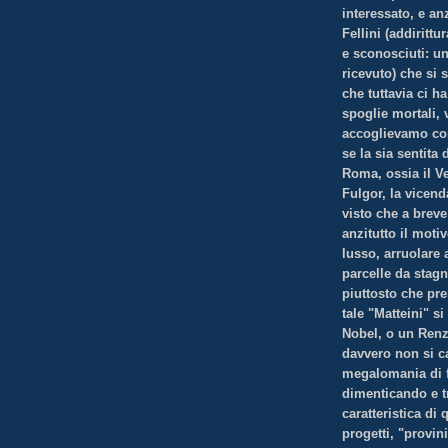
interessato, e an
Fellini (addirittu
e sconosciuti: u
ricevuto) che si 
che tuttavia ci ha
spoglie mortali, 
accoglievamo com
se la sia sentita 
Roma, ossia il V
Fulgor, la vicend
visto che a brev
anzitutto il moti
lusso, arruolare
parcelle da stagn
piuttosto che pr
tale "Matteini" 
Nobel, o un Renz
davvero non si ca
megalomania di fa
dimenticando e tr
caratteristica di
progetti, "provini