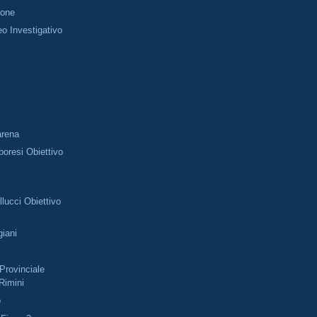
ione
o Investigativo
i
arena
oresi Obiettivo
lucci Obiettivo
giani
rovinciale
 Rimini
o