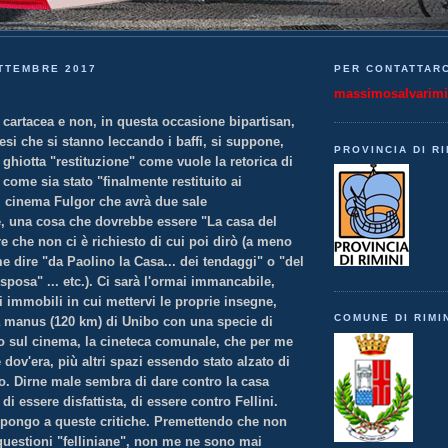
TTEMBRE 2017
PER CONTATTARC
massimosalvarim
 cartacea e non, in questa occasione bipartisan,
esi che si stanno leccando i baffi, si suppone,
PROVINCIA DI RI
hiotta "restituzione" come vuole la retorica di
come sia stato "finalmente restituito ai
 il cinema Fulgor che avrà due sale
, una cosa che dovrebbe essere "La casa del
 che non ci è richiesto di cui poi dirò (a meno
e dire "da Paolino la Casa... dei tendaggi" o "del
sposa" ... etc.). Ci sarà l'ormai immancabile,
 immobili in cui mettervi le proprie insegne,
COMUNE DI RIMI
a manus (120 km) di Unibo con una specie di
o sul cinema, la cineteca comunale, che per me
dov'era, più altri spazi essendo stato alzato di
io. Dirne male sembra di dare contro la casa
di essere disfattista, di essere contro Fellini.
pongo a queste critiche. Premettendo che non
questioni "felliniane", non me ne sono mai