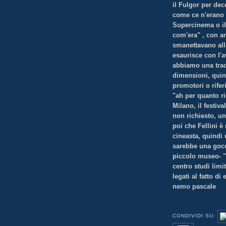
il Fulgor per de
come ce n'erano a
Supercinema o il
com'era" , con an
smanettavano all
esaurisce con l'av
abbiamo una trad
dimensioni, quind
promotori o rifer
"ah per quanto ri
Milano, il festiv
non richiesto, un
poi che Fellini 
cineasta, quindi
sarebbe una goc
piccolo museo- "r
centro studi limit
legati al fatto di
nemo pascale
CONDIVIDI SU: