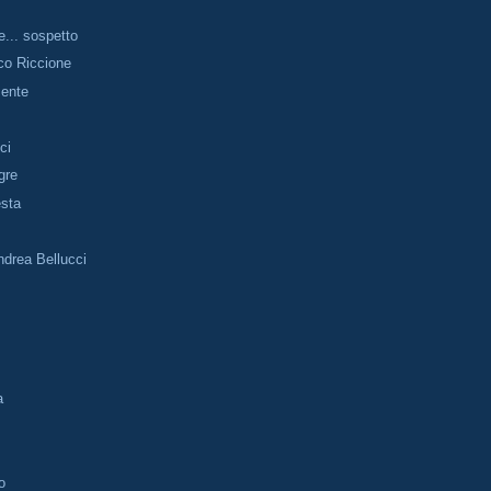
e... sospetto
co Riccione
mente
ci
gre
esta
drea Bellucci
a
o