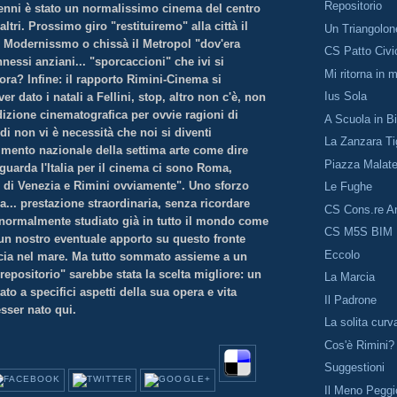
Repositorio
cenni è stato un normalissimo cinema del centro
ltri. Prossimo giro "restituiremo" alla città il
Un Triangolon
 Modernissmo o chissà il Metropol "dov'era
CS Patto Civi
nessi anziani... "sporcaccioni" che ivi si
Mi ritorna in 
ora? Infine: il rapporto Rimini-Cinema si
Ius Sola
er dato i natali a Fellini, stop, altro non c'è, non
izione cinematografica per ovvie ragioni di
A Scuola in Bi
i non vi è necessità che noi si diventi
La Zanzara Ti
imento nazionale della settima arte come dire
Piazza Malat
guarda l'Italia per il cinema ci sono Roma,
al di Venezia e Rimini ovviamente". Uno sforzo
Le Fughe
a... prestazione straordinaria, senza ricordare
CS Cons.re An
è normalmente studiato già in tutto il mondo come
CS M5S BIM
 un nostro eventuale apporto su questo fronte
Eccolo
cia nel mare. Ma tutto sommato assieme a un
epositorio" sarebbe stata la scelta migliore: un
La Marcia
ato a specifici aspetti della sua opera e vita
Il Padrone
 esser nato qui.
La solita curv
Cos'è Rimini?
Suggestioni
Il Meno Peggi