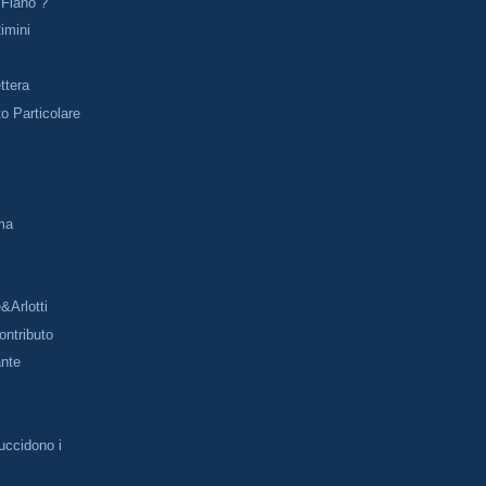
 Fiano ?
imini
ttera
o Particolare
ma
&Arlotti
ntributo
ante
uccidono i