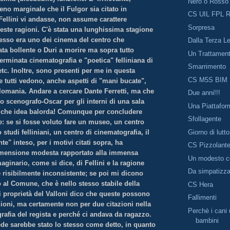
Nero o Rosso
eno marginale che il Fulgor sia citato in
CS UIL FPL R
ellini vi andasse, non assume carattere
Sorpresa
este ragioni. C'è stata una lunghissima stagione
 esso era uno dei cinema del centro che
Dalla Terza Le
ata bollente o Duri a morire ma sopra tutto
Un Trattament
terminata cinematografia e "poetica" felliniana di
Smarrimento
tc. Inoltre, sono presenti per me in questa
CS M5S BIM
 tutti vedono, anche aspetti di "mani bucate",
omania. Andare a cercare Dante Ferretti, ma che
Due anni!!!
o scenografo-Oscar per gli interni di una sala
Una Piattafor
 che idea balorda! Comunque per concludere
Sfollagente
e: se si fosse voluto fare un museo, un centro
Giorno di lutto
 studi felliniani, un centro di cinematografia, il
te" inteso, per i motivi citati sopra, ha
CS Pizzolante
ensione modesta rapportato alla immensa
Un modesto co
aginario, come si dice, di Fellini e la ragione
Da simpatizz
è risibilmente inconsistente; se poi mi dicono
 al Comune, che è nello stesso stabile della
CS Hera
i proprietà del Valloni dico che queste possono
Fallimenti
ioni, ma certamente non per due citazioni nella
Perchè i cani 
rafia del regista e perché ci andava da ragazzo.
bambini
ede sarebbe stato lo stesso come detto, in quanto