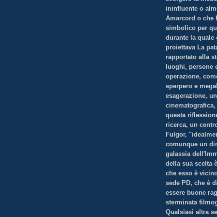
ininfluente o alm
Amarcord o che F
simbolico per qu
durante la quale
proiettava La pat
rapportato alla s
luoghi, persone e
operazione, come
sperpero e megal
esagerazione, un
cinematografica,
questa riflession
ricerca, un centro
Fulgor, "idealmen
comunque un dim
galassia dell'Imm
della sua scelta 
che esso è vicino
sede PD, che è d
essere buone rag
sterminata filmog
Qualsiasi altra s