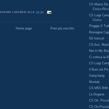
CS Marco De 
Civico-Ricc
ASSIMO LUGARESI
ALLE
16:34
CS Luigi Camp
Civico
Pioggia X Tutt
Home page
Post più vecchio
Romagna Capi
Gli Insicuri
CS Ass. Marin
Not In My Ba
Ci voleva la 
CS Luigi Cam
Il Buio nel Pd
Gang bang
Montati
CS M5S BIM
La Dogana
CS On. Pizzo
CS On.Pizzol