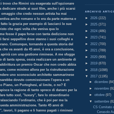
zi trovo che Rimini sia esagerata sull'opzionare
ra dedicare strade ai suoi film, anche i più scarsi
ARCHIVIO ARTIC
n omaggio che credo nessun artista ha mai
►
2026
(222)
sentiva anche romano e lo era da parte materna e
 fatto la grazia per esempio di lasciarci le sue
►
2025
(371)
visto che ogni volta che veniva qua lo
►
2024
(486)
e fosse il papa forse con tanta dedizione non
►
2023
(741)
di farsi seppellire dove stanno i suoi colleghi a
►
2022
(700)
erano. Comunque, tornando a questa storia del
a che va avanti da 45 anni, è ora a conclusione,
►
2021
(789)
e aprirà con una gestione riminese. A me sfugge
►
2020
(908)
vo di tanta spesa, ossia realizzare un ambiente di
►
2019
(870)
 addirittura un premio Oscar che non credo abbia
aro, come minimo allora per la ristrutturazione
►
2018
(1098)
endere uno sconosciuto architetto sammarinese
▼
2017
(1195)
si sarebbe dovuto commissionare l'opera a un
►
dicembre
(84
o Piano, un Portoghesi, al limite, o no? E
►
novembre
(9
pisce la ragione di tanto spreco di danaro per la
►
ottobre
(97)
re tutto xxxl, "luxury", fare lo straordinario
alasciando l'ordinario, che è poi per me la
▼
settembre
(8
 questa amministrazione. Tanto 45 anni di
CS Comitato d
", lavori, li pagano e li hanno pagati i riminesi
Cerasolo A