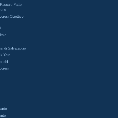
Pascale Patto
ione
oresi Obiettivo
i
tale
ai di Salvataggio
ck Yard
Boschi
poresi
lante
ante