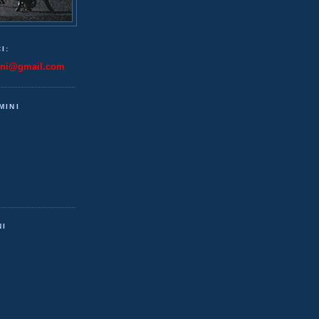
I:
ini@gmail.com
MINI
NI