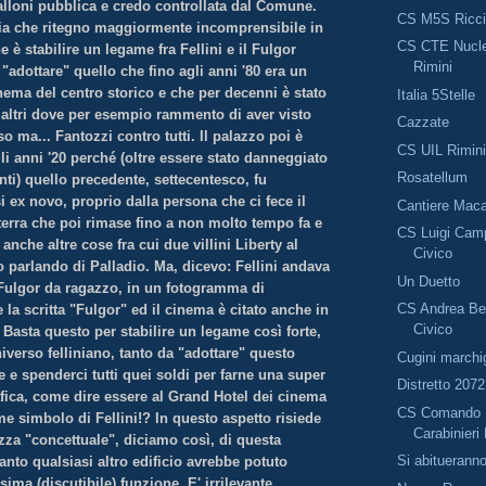
lloni pubblica e credo controllata dal Comune.
CS M5S Ricc
via che ritegno maggiormente incomprensibile in
CS CTE Nucle
 è stabilire un legame fra Fellini e il Fulgor
Rimini
 "adottare" quello che fino agli anni '80 era un
ema del centro storico e che per decenni è stato
Italia 5Stelle
ltri dove per esempio rammento di aver visto
Cazzate
 ma... Fantozzi contro tutti. Il palazzo poi è
CS UIL Rimin
i anni '20 perché (oltre essere stato danneggiato
Rosatellum
i) quello precedente, settecentesco, fu
si ex novo, proprio dalla persona che ci fece il
Cantiere Mac
terra che poi rimase fino a non molto tempo fa e
CS Luigi Camp
anche altre cose fra cui due villini Liberty al
Civico
 parlando di Palladio. Ma, dicevo: Fellini andava
Un Duetto
 Fulgor da ragazzo, in un fotogramma di
CS Andrea Bel
la scritta "Fulgor" ed il cinema è citato anche in
Civico
. Basta questo per stabilire un legame così forte,
iverso felliniano, tanto da "adottare" questo
Cugini marchi
e e spenderci tutti quei soldi per farne una super
Distretto 2072
fica, come dire essere al Grand Hotel dei cinema
CS Comando P
e simbolo di Fellini!? In questo aspetto risiede
Carabinieri
zza "concettuale", diciamo così, di questa
Si abituerann
nto qualsiasi altro edificio avrebbe potuto
ima (discutibile) funzione. E' irrilevante,