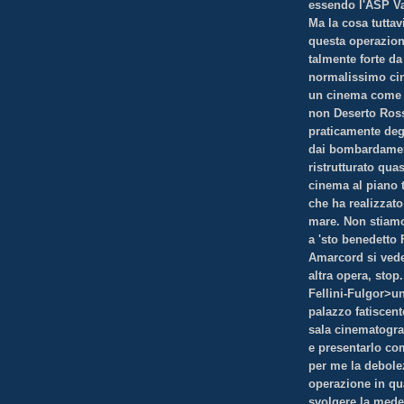
essendo l'ASP Va
Ma la cosa tutta
questa operazione
talmente forte da
normalissimo cin
un cinema come a
non Deserto Rosso
praticamente degl
dai bombardament
ristrutturato qua
cinema al piano 
che ha realizzato 
mare. Non stiamo
a 'sto benedetto
Amarcord si vede 
altra opera, stop
Fellini-Fulgor>un
palazzo fatiscent
sala cinematogra
e presentarlo com
per me la debole
operazione in qua
svolgere la medes