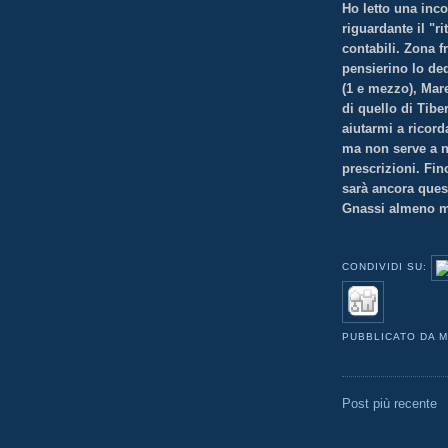
Ho letto una inc
riguardante il "ri
contabili. Zona fr
pensierino lo ded
(1 e mezzo), Mare
di quello di Tibe
aiutarmi a ricorda
ma non serve a ni
prescrizioni. Fin
sarà ancora ques
Gnassi almeno m
CONDIVIDI SU:
PUBBLICATO DA
M
Post più recente