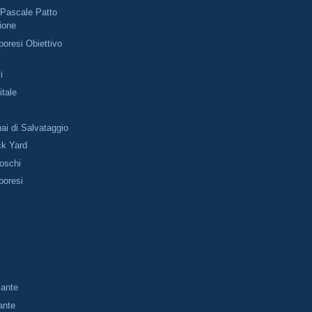
Pascale Patto
ione
oresi Obiettivo
i
tale
ai di Salvataggio
ck Yard
Boschi
poresi
lante
ante