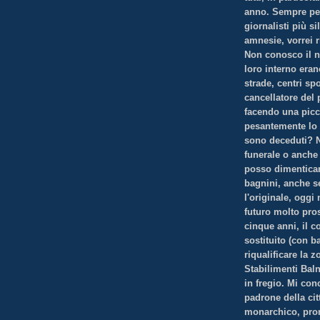
anno. Sempre per
giornalisti più si
amnesie, vorrei 
Non conosco il n
loro interno era
strade, centri sp
cancellatore del 
facendo una picc
pesantemente lo s
sono deceduti? N
funerale o anche
posso dimenticar
bagnini, anche s
l'originale, oggi
futuro molto pro
cinque anni, il 
sostituito (con 
riqualificare la 
Stabilimenti Bal
in fregio. Mi con
padrone della cit
monarchico, prom