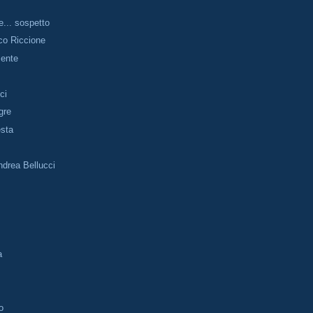
e... sospetto
co Riccione
mente
ci
gre
esta
drea Bellucci
a
o