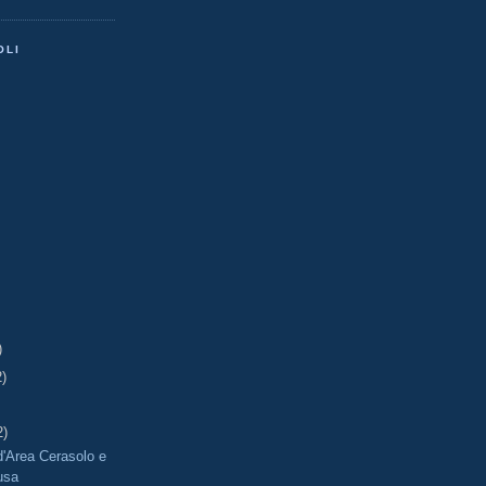
OLI
)
2)
2)
'Area Cerasolo e
usa