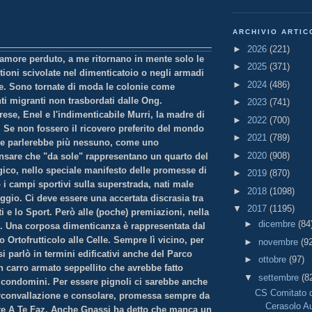
ARCHIVIO ARTIC
►
2026
(221)
l'amore perduto, a me ritornano in mente solo le
►
2025
(371)
tioni scivolate nel dimenticatoio o negli armadi
►
2024
(486)
ne. Sono tornate di moda le colonie come
inti migranti non trasbordati dalle Ong.
►
2023
(741)
ese, Enel e l'indimenticabile Murri, la madre di
►
2022
(700)
e. Se non fossero il ricovero preferito del mondo
►
2021
(789)
 parlerebbe più nessuno, come uno
►
2020
(908)
Pensare che "da sole" rappresentano un quarto del
gico, nello speciale manifesto delle promesse di
►
2019
(870)
 i campi sportivi sulla superstrada, nati male
►
2018
(1098)
peggio. Ci deve essere una accertata discrasia tra
▼
2017
(1195)
i e lo Sport. Però alle (poche) premiazioni, nella
►
dicembre
(84
ti. Una corposa dimenticanza è rappresentata dal
 Ortofrutticolo alle Celle. Sempre lì vicino, per
►
novembre
(9
i parlò in termini edificativi anche del Parco
►
ottobre
(97)
n carro armato seppellito che avrebbe fatto
▼
settembre
(8
 condomini. Per essere pignoli ci sarebbe anche
CS Comitato d
 circonvallazione e consolare, promessa sempre da
Cerasolo A
lare A Te Faz. Anche Gnassi ha detto che manca un