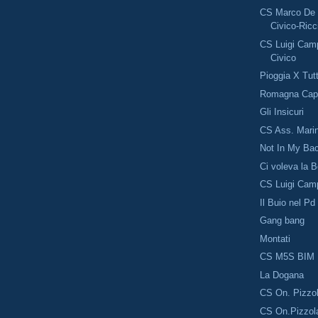
CS Marco De 
Civico-Ricc
CS Luigi Camp
Civico
Pioggia X Tutt
Romagna Capi
Gli Insicuri
CS Ass. Marin
Not In My Ba
Ci voleva la 
CS Luigi Cam
Il Buio nel Pd
Gang bang
Montati
CS M5S BIM
La Dogana
CS On. Pizzo
CS On.Pizzol