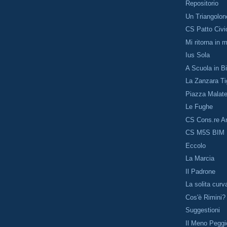
Repositorio
Un Triangolon
CS Patto Civi
Mi ritorna in 
Ius Sola
A Scuola in Bi
La Zanzara Ti
Piazza Malat
Le Fughe
CS Cons.re An
CS M5S BIM
Eccolo
La Marcia
Il Padrone
La solita curv
Cos'è Rimini?
Suggestioni
Il Meno Peggi