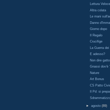
Lettura Veloc
Altra colata
Le mani sull'
Danno d'Imma
Giorno dopo
Il Regalo
Crucifige
La Guerra dei 
E adesso?
Non dire gatto
Gnassi dov'è ?
Nature
Art Bonus
CS Patto Civi
Il Pd: si prep
Sdrammatizz
►
agosto
(89)