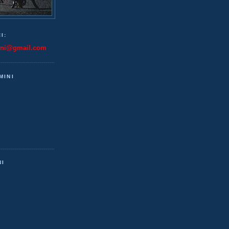
I:
ini@gmail.com
MINI
NI