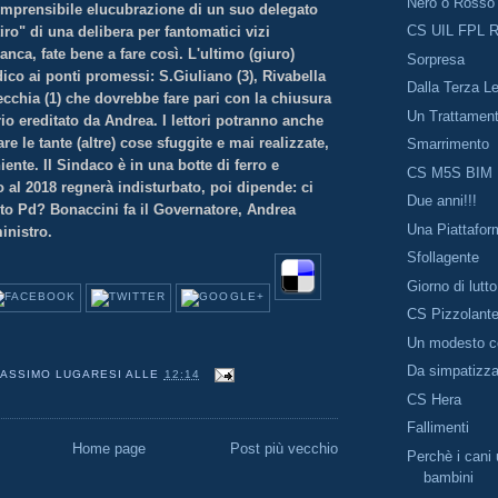
Nero o Rosso
omprensibile elucubrazione di un suo delegato
CS UIL FPL R
tiro" di una delibera per fantomatici vizi
anca, fate bene a fare così. L'ultimo (giuro)
Sorpresa
ico ai ponti promessi: S.Giuliano (3), Rivabella
Dalla Terza Le
cchia (1) che dovrebbe fare pari con la chiusura
Un Trattament
rio ereditato da Andrea. I lettori potranno anche
re le tante (altre) cose sfuggite e mai realizzate,
Smarrimento
ente. Il Sindaco è in una botte di ferro e
CS M5S BIM
o al 2018 regnerà indisturbato, poi dipende: ci
Due anni!!!
to Pd? Bonaccini fa il Governatore, Andrea
Una Piattafor
inistro.
Sfollagente
Giorno di lutto
CS Pizzolante
Un modesto co
Da simpatizz
ASSIMO LUGARESI
ALLE
12:14
CS Hera
Fallimenti
Home page
Post più vecchio
Perchè i cani 
bambini