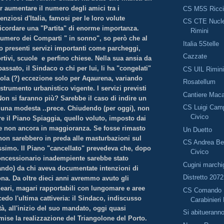
 aumentare il numero degli amici tra i
CS M5S Ricc
lenziosi d'Italia, famosi per le loro volute
CS CTE Nucle
ricordare una "Partita" di enorme importanza.
Rimini
umero dei Comparti " in sonno", so però che al
Italia 5Stelle
no presenti servizi importanti come parcheggi,
Cazzate
ortivi, scuole e perfino chiese. Nella sua ansia da
passato, il Sindaco o chi per lui, li ha "congelati"
CS UIL Rimin
ola (?) eccezione solo per Aqaurena, variando
Rosatellum
trumento urbanistico vigente. I servizi previsti
Cantiere Mac
on si faranno più? Sarebbe il caso di indire un
CS Luigi Camp
 una modesta ..prece. Chiudendo (per oggi), non
Civico
e il Piano Spiaggia, quello voluto, imposto dai
e non ancora in maggioranza. Se fosse rimasto
Un Duetto
 non sarebbero in preda alle masturbazioni sul
CS Andrea Bel
ssimo. Il Piano "cancellato" prevedeva che, dopo
Civico
concessionario inadempiente sarebbe stato
Cugini marchi
bando) da chi aveva documentate intenzioni di
Distretto 2072
zona. Da oltre dieci anni avremmo avuto gli
neari, magari rapportabili con lungomare e aree
CS Comando P
cedo l'ultima cattiveria: il Sindaco, indiscusso
Carabinieri
tà, all'inizio del suo mandato, oggi quasi
Si abituerann
ise la realizzazione del Triangolone del Porto.