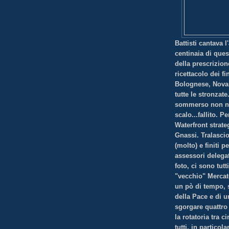
Battisti cantava 
centinaia di ques
della prescrizio
ricettacolo dei f
Bolognese, Novar
tutte le stronzat
sommerso non ne
scalo...fallito. 
Waterfront strate
Gnassi. Tralascio
(molto) e finiti 
assessori delegat
foto, ci sono tut
"vecchio" Mercato
un pò di tempo, s
della Pace e di u
sgorgare quattro
la rotatoria tra
tutti, in partico