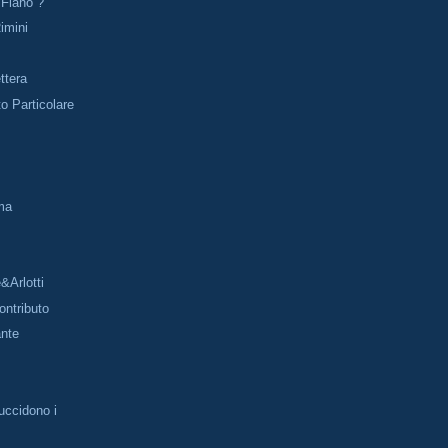
 Fiano ?
imini
ttera
o Particolare
ma
&Arlotti
ntributo
ante
uccidono i