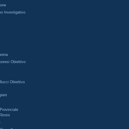
ione
o Investigativo
i
arena
oresi Obiettivo
lucci Obiettivo
giani
rovinciale
 Rimini
o