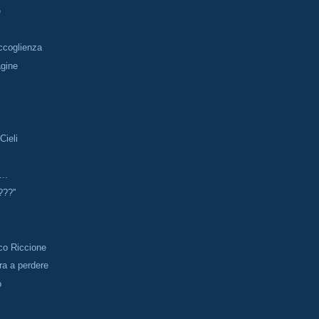
e
accoglienza
gine
Cieli
...
??''
co Riccione
ara a perdere
o