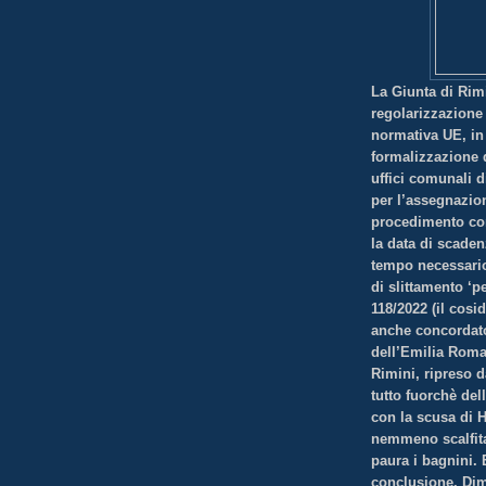
La Giunta di Rimi
regolarizzazione
normativa UE, in
formalizzazione 
uffici comunali 
per l’assegnazion
procedimento con
la data di scaden
tempo necessario
di slittamento ‘pe
118/2022 (il cos
anche concordato
dell’Emilia Roma
Rimini, ripreso 
tutto fuorchè del
con la scusa di 
nemmeno scalfita
paura i bagnini. 
conclusione. Dim