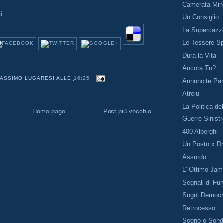
Camerata Minn
si
Un Consiglio
La Supercazz
Le Tessere Sp
Dura la Vita
Ancora Tu?
ASSIMO LUGARESI
ALLE
16:25
Annuncite Pa
Atreju
La Politica de
Home page
Post più vecchio
Guerre Sinistr
400 Alberghi
Un Posto x Dr
Assurdo
L' Ottimo Jami
Segnali di Fu
Sogni Democra
Retrocesso
Sogno o Sond