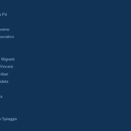
a Pd
overno
ocratico
i
i Migranti
e Vincerà
iliari
ndata
ta
o Spiaggia