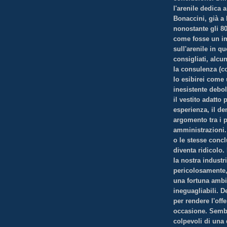
l'arenile dedica a
Bonaccini, già a
nonostante gli 8
come fosse un im
sull'arenile in qu
consigliati, alcu
la consulenza (c
lo esibirei come 
inesistente debo
il vestito adatto 
esperienza, il d
argomento tra i p
amministrazioni. 
o le stesse concl
diventa ridicolo.
la nostra industr
pericolosamente,
una fortuna ambie
ineguagliabili. 
per rendere l'off
occasione. Sembra
colpevoli di una 