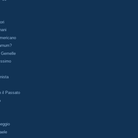
ori
nani
Americano
arnum?
e Gemelle
issimo
nista
n il Passato
o
heggio
raele