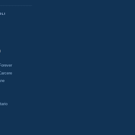
OLI
)
Forever
Carcere
ane
tario