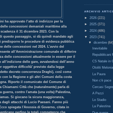
ARCHIVIO ARTIC
►
2026
(221)
ni ha approvato l’atto di indirizzo per la
►
2025
(371)
 delle concessioni demaniali marittime alla
►
2024
(486)
 scadenza il 31 dicembre 2023. Con la
di questo passaggio, si dà quindi mandato agli
▼
2023
(741)
di predisporre le procedure di evidenza pubblica
▼
dicembre
(64
e delle concessioni nel 2024. L’avvio del
Inevitabile
sente all’Amministrazione comunale di differire
Repubblicani 
za delle concessioni attualmente in essere per il
CS Natale in 
 all’indizione delle gare, avvalendosi dell’anno
r oggettive difficoltà’ previsto dalla legge
Otoliti Meloni
iddetto decreto concorrenza Draghi), così come
La Paura
 con la Regione e gli altri Comuni della costa
Non c'è pace
gna. Riporto il comunicato del Comune di
Cercasi Segre
da Chiamami Città che (naturalmente) parla di
la guerra, contro l'amata (una volta) Palestina,
A Pezzi
Hamas. Si giocano la sicura maggioranza,
Lo Stadio
 dagli attacchi di Lucio Paesani. Fanno più
La Palestina
Ecco spiegata l'Anossia di Governo, citata in
enticano perfino le totali competenze che
Due guerre