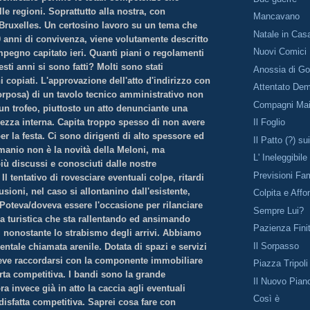
lle regioni. Soprattutto alla nostra, con
Mancavano
 Bruxelles. Un certosino lavoro su un tema che
Natale in Cas
0 anni di convivenza, viene volutamente descritto
Nuovi Comici
pegno capitato ieri. Quanti piani o regolamenti
esti anni si sono fatti? Molti sono stati
Anossia di G
ni copiati. L'approvazione dell'atto d'indirizzo con
Attentato Dem
orposa) di un tavolo tecnico amministrativo non
Compagni Ma
un trofeo, piuttosto un atto denunciante una
lezza interna. Capita troppo spesso di non avere
Il Foglio
per la festa. Ci sono dirigenti di alto spessore ed
Il Patto (?) su
emanio non è la novità della Meloni, ma
L' Ineleggibil
iù discussi e conosciuti dalle nostre
Previsioni Fam
Il tentativo di rovesciare eventuali colpe, ritardi
usioni, nel caso si allontanino dall'esistente,
Colpita e Affo
 Poteva/doveva essere l'occasione per rilanciare
Sempre Lui?
ia turistica che sta rallentando ed ansimando
Pazienza Fini
 nonostante lo strabismo degli arrivi. Abbiamo
Il Sorpasso
ntale chiamata arenile. Dotata di spazi e servizi
Deve raccordarsi con la componente immobiliare
Piazza Tripoli
erta competitiva. I bandi sono la grande
Il Nuovo Pian
 invece già in atto la caccia agli eventuali
Così è
disfatta competitiva. Saprei cosa fare con