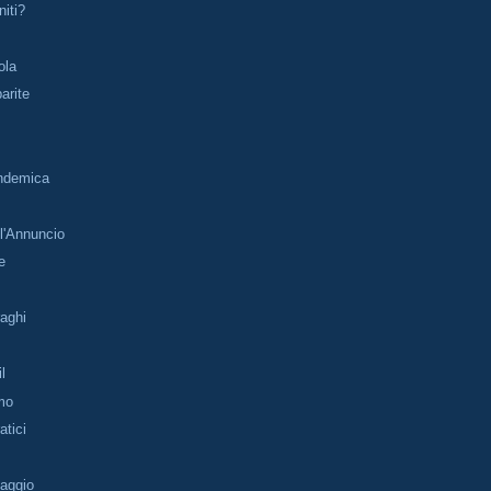
iti?
ola
arite
ndemica
ll'Annuncio
e
aghi
l
mo
tici
aggio