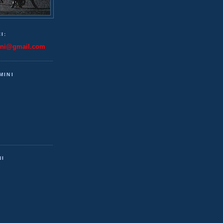
I:
ini@gmail.com
MINI
NI