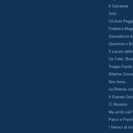
Il Salvatore
Solo
Gli Anni Peggi
Federica Mag
Giornalismo 
Questura o B
Il Lavoro dell
Va Tutto..Ben
Troppo Facile
Allarme Sovra
Non tiene...
La Rottura co
Il Grande Gel
Ci Risiamo
Ma an'do vai?
Parco e Parc
I Nemici di Is