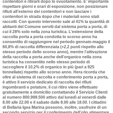
contenitori e ritirarli dopo lo svuotamento. E’ importante
rispettare giorni e orari di esposizione, non posizionare
rifiuti all’esterno dei contenitori e non lasciare i
contenitori in strada dopo che i materiali sono stati
raccolti. Con questo intervento sale al 41% la quantità di
abitanti del Comune serviti dal sistema porta a porta, di
cui il 28% solo nella zona turistica. L’estensione della
raccolta porta a porta condotta lo scorso anno ha
consentito di raggiungere nel periodo gennaio-maggio il
60,8% di raccolta differenziata (+2,2 punti rispetto allo
stesso periodo dello scorso anno), mentre l’attivazione
della raccolta a porta anche dell’organico nella zona
turistica ha consentito nello stesso periodo di
raccogliere il 10,2% di organico in più (pari a 925
tonnellate) rispetto allo scorso anno. Hera ricorda che
oltre al sistema di raccolta e conferimento porta a porta,
è attivo il servizio dedicato di raccolta dei rifiuti
ingombranti o potature, il cui ritiro viene effettuato
gratuitamente a domicilio contattando il Servizio Clienti
al numero 800.999.500 attivo dal lunedì al venerdì dalle
8.00 alle 22.00 e il sabato dalle 8.00 alle 18.00. I cittadini
di Bellaria Igea Marina possono, inoltre, usufruire di un
secondo servizio per il conferimento dell’olio alimentare