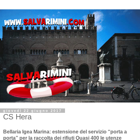
giovedì 22 giugno 2017
CS Hera
Bellaria Igea Marina: estensione del servizio “porta a
porta” per la raccolta dei rifiuti Quasi 400 le utenze