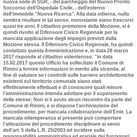
nuova sede di SGR, - del parcheggio del Nuovo Pronto
Soccorso dell'Ospedale Civile, - dell'esterno
dell'immobile "Nuova Ricerca”. Alla data odierna, nulla
sembra risultare in tal senso, nonostante siano trascorsi
quasi tre anni. Il cittadino promotore della Mozione, si è
quindi rivolto al Difensore Civico Regionale per la
mancata applicazione degli impegni previsti dalla
Mozione stessa. Il Difensore Civico Regionale, ha quindi
contattato questa Amministrazione e, in data 28 marzo
2017 risponde al cittadino volenteroso: “in data
15.02.2017 questo Ufficio ha sollecitato il Comune di
Rimini a fornire informazioni in merito alla vicenda, al
fine di valutare se i controlli sulle barriere architettoniche
esistenti sul territorio comunale siano stati
effettivamente effettuati e di conoscere quali misure
l’amministrazione intenda adottare per il superamento
delle stesse; Non si è avuto alcun riscontro da parte del
Comune di Rimini, e si dispone l’archiviazione del
procedimento, per mancata collaborazione dell’Ente. La
mancata ottemperanza al presente può comportare
l’attivazione del procedimento disciplinare ai sensi
dell’art. 5 della L.R. 25/2003 ed incidere sulla
responsabilità amministrativa ed erariale dei funzionari