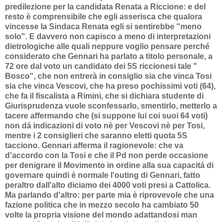
predilezione per la candidata Renata a Riccione: e del
resto è comprensibile che egli asserisca che qualora
vincesse la Sindaca Renata egli si sentirebbe "meno
solo". E davvero non capisco a meno di interpretazioni
dietrologiche alle quali neppure voglio pensare perché
considerato che Gennari ha parlato a titolo personale, a
72 ore dal voto un candidato dei 5S riccionesi tale "
Bosco", che non entrerà in consiglio sia che vinca Tosi
sia che vinca Vescovi, che ha preso pochissimi voti (64),
che fa il fiscalista a Rimini, che si dichiara studente di
Giurisprudenza vuole sconfessarlo, smentirlo, metterlo a
tacere affermando che (si suppone lui coi suoi 64 voti)
non dá indicazioni di voto nè per Vescovi nè per Tosi,
mentre i 2 consiglieri che saranno eletti quota 5S
tacciono. Gennari afferma il ragionevole: che va
d'accordo con la Tosi e che il Pd non perde occasione
per denigrare il Movimento in ordine alla sua capacitá di
governare quindi è normale l'outing di Gennari, fatto
peraltro dall'alto diciamo dei 4000 voti presi a Cattolica.
Ma parlando d'altro: per parte mia è riprovevole che una
fazione politica che in mezzo secolo ha cambiato 50
volte la propria visione del mondo adattandosi man