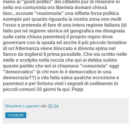
mano ai "gusti politici" dei cittadini pur di rimanere in
sella ora comunista ora liberista domani chissà
fasc...scusate "reazionaria" una siffatta forza politica
esempio per quanto riguarda la nostra zona non molli
l'osso e pretenda di fare di una intera regione italiana (di
fatto poi né regione storica né geografica ma disegnata
sulla carta chiusa parentesi) il proprio regno dove
governare con la spada ed anche il più piccolo tentativo
di un'Alternanza viene bloccato e diventa spina nel
fianco da togliersi il prima possibile. Che sia scritto nelle
stelle e scolpito nella roccia che qui si debba subire
questo partito che ieri si chiamava "comunista" oggi
"democratico" (e chi non lo è democratico in una
democrazia??) a vita fatta salva qualche eccezione e
parentesi e per fortuna visti i segnali di cedimento in
piccoli comuni 10 giorni fa qui. Pepp
Massimo Lugaresi
alle
05:34
Condividi