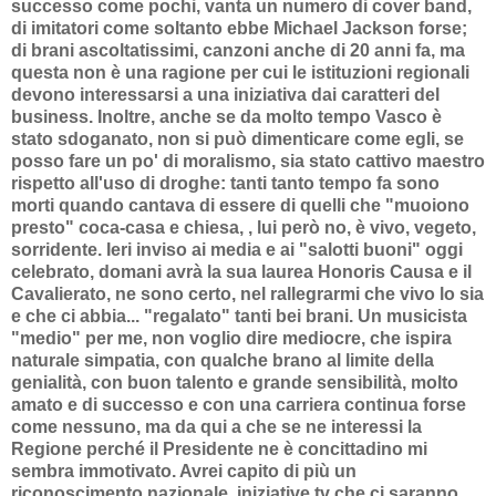
successo come pochi, vanta un numero di cover band,
di imitatori come soltanto ebbe Michael Jackson forse;
di brani ascoltatissimi, canzoni anche di 20 anni fa, ma
questa non è una ragione per cui le istituzioni regionali
devono interessarsi a una iniziativa dai caratteri del
business. Inoltre, anche se da molto tempo Vasco è
stato sdoganato, non si può dimenticare come egli, se
posso fare un po' di moralismo, sia stato cattivo maestro
rispetto all'uso di droghe: tanti tanto tempo fa sono
morti quando cantava di essere di quelli che "muoiono
presto" coca-casa e chiesa, , lui però no, è vivo, vegeto,
sorridente. Ieri inviso ai media e ai "salotti buoni" oggi
celebrato, domani avrà la sua laurea Honoris Causa e il
Cavalierato, ne sono certo, nel rallegrarmi che vivo lo sia
e che ci abbia... "regalato" tanti bei brani. Un musicista
"medio" per me, non voglio dire mediocre, che ispira
naturale simpatia, con qualche brano al limite della
genialità, con buon talento e grande sensibilità, molto
amato e di successo e con una carriera continua forse
come nessuno, ma da qui a che se ne interessi la
Regione perché il Presidente ne è concittadino mi
sembra immotivato. Avrei capito di più un
riconoscimento nazionale, iniziative tv che ci saranno