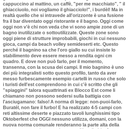
cappuccino al mattino, un caffè, "per me macchiato", " il
ghiacciuolo, noi vogliamo il ghiacciolo!", i burdèl! Ma in
realtà quello che si intravede all'orizzonte è una fusione
fra il bar diventato oggi ristorante e il bagno. Oggi come
oggi non v'è chi non veda che vi sono ampie zone di un
bagno inutilizzate o sottoutilizzate. Queste zone sono
oggi piene di strutture improbabili, giochi in cui nessuno
gioca, campi da beach volley semideserti etc. Questo
perché il bagnino sa che l'oro giallo su cui insiste lo
stabilimento deve essere messo a rendita ogni cm
quadro. E dove non può farlo, per il momento,
transenna, con la scusa dei campi. Il mio bagnino è uno
dei più integralisti sotto questo profilo, tanto da aver
messo furbescamente esempio cartelli in russo che solo
i turisti dell'est comprendono in cui c'è scritto che gli
"spiaggini" talora squattrinati ex Blocco Est come li
chiamano non possono sedersi sulla battigia con
l'asciugamano: falso! A norma di legge: non-puoi-farlo,
Buratél, non fare il furbo! E ha realizzato 4-5 campi con
reti altissime deserte e piazzato tavoli lunghissimi tipo
Oktoberfest che OGGI nessuno utilizza, domani, con la
nuova norma comunale renderanno la parte alta della