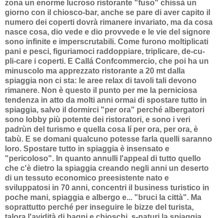
zona un enorme lucroso ristorante "fuso" chissà un
giorno con il chiosco-bar, anche se pare di aver capito il
numero dei coperti dovrà rimanere invariato, ma da cosa
nasce cosa, dio vede e dio provvede e le vie del signore
sono infinite e imperscrutabili. Come furono moltiplicati
pani e pesci, figuriamoci raddoppiare, triplicare, de-cu-
pli-care i coperti. E Callá Confcommercio, che poi ha un
minuscolo ma apprezzato ristorante a 20 mt dalla
spiaggia non ci sta: le aree relax di tavoli tali devono
rimanere. Non è questo il punto per me la perniciosa
tendenza in atto da molti anni ormai di spostare tutto in
spiaggia, salvo il dormirci "per ora" perché albergatori
sono lobby più potente dei ristoratori, e sono i veri
padrùn del turismo e quella cosa lí per ora, per ora, è
tabù. E se domani qualcuno potesse farla quelli saranno
loro. Spostare tutto in spiaggia è insensato e
"pericoloso". In quanto annulli l'appeal di tutto quello
che c'è dietro la spiaggia creando negli anni un deserto
di un tessuto economico preesistente nato e
sviluppatosi in 70 anni, concentri il business turistico in
poche mani, spiaggia e albergo e... "bruci la città". Ma
soprattutto perché per inseguire le bizze del turista,
talora l'avidità di bagni e chioschi, s-naturi la spiaggia,