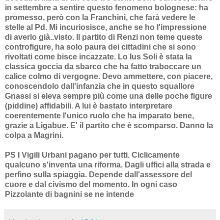
in settembre a sentire questo fenomeno bolognese: ha
promesso, però con la Franchini, che farà vedere le
stelle al Pd. Mi incuriosisce, anche se ho l'impressione
di averlo già..visto. Il partito di Renzi non teme queste
controfigure, ha solo paura dei cittadini che si sono
rivoltati come bisce incazzate. Lo Ius Soli è stata la
classica goccia da sbarco che ha fatto traboccare un
calice colmo di vergogne. Devo ammettere, con piacere,
conoscendolo dall'infanzia che in questo squallore
Gnassi si eleva sempre più come una delle poche figure
(piddine) affidabili. A lui è bastato interpretare
coerentemente l'unico ruolo che ha imparato bene,
grazie a Ligabue. E' il partito che è scomparso. Danno la
colpa a Magrini.
PS I Vigili Urbani pagano per tutti. Ciclicamente
qualcuno s'inventa una riforma. Dagli uffici alla strada e
perfino sulla spiaggia. Depende dall'assessore del
cuore e dal civismo del momento. In ogni caso
Pizzolante di bagnini se ne intende