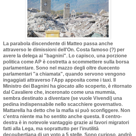
La parabola discendente di Matteo passa anche
attraverso le dimissioni dell'On. Costa famoso (?) per
avere la delega ai "bagnini". Lo capisco, una porzione
politica come AP è costretta a scommettere sulla borsa
parlamentare. Sono nel mazzo degli oltre duecento
parlamentari "a chiamata", quando servono vengono
ingaggiati attraverso l'App apposita come i taxi. Il
Ministro dei Bagnini ha giocato allo scoperto, è ritornato
dal Cavaliere che, inceronato come una mummia,
sembra destinato a diventare (se vuole Vivendi) una
pedina indispensabile nello scacchiere governativo.
Mattarella ha detto che la mafia si può sconfiggere. Non
c'entra niente ma ho sentito anche questa. Il centro-
destra è in notevole vantaggio grazie ai favori migratori
fatti alla Lega, ma soprattutto per l'inutilità
decoubertiana di un voto a 5 stelle. Sono curioso, andrò