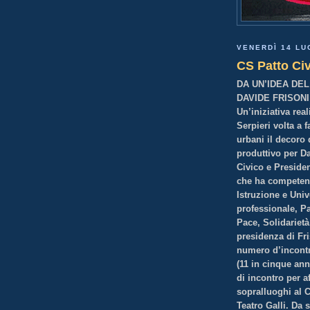
VENERDÌ 14 LU
CS Patto Ci
DA UN’IDEA DE
DAVIDE FRISON
Un’iniziativa rea
Serpieri volta a f
urbani il decoro 
produttivo per D
Civico e Preside
che ha competenze
Istruzione e Univ
professionale, P
Pace, Solidarietà
presidenza di Fr
numero d’incontr
(11 in cinque ann
di incontro per af
sopralluoghi al C
Teatro Galli. Da 