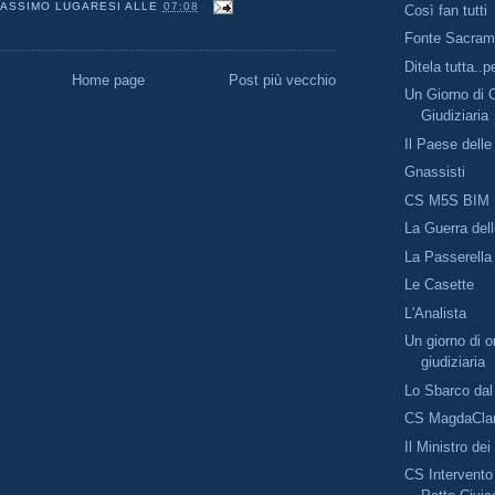
ASSIMO LUGARESI
ALLE
07:08
Così fan tutti
Fonte Sacram
Ditela tutta..p
Home page
Post più vecchio
Un Giorno di O
Giudiziaria
Il Paese dell
Gnassisti
CS M5S BIM
La Guerra dell
La Passerella
Le Casette
L'Analista
Un giorno di or
giudiziaria
Lo Sbarco dal
CS MagdaClan
Il Ministro de
CS Intervent