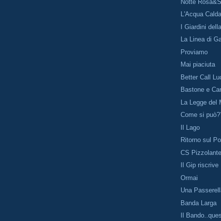
Notte Rosa&S
L'Acqua Cald
I Giardini del
La Linea di G
Proviamo
Mai piaciuta
Better Call Lu
Bastone e Ca
La Legge del
Come si può?
Il Lago
Ritorno sul P
CS Pizzolant
Il Gip riscrive
Ormai
Una Passerel
Banda Larga
Il Bando..que