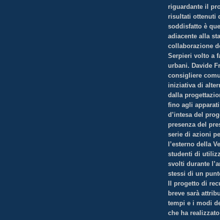
riguardante il pr
risultati ottenut
soddisfatto è que
adiacente alla st
collaborazione d
Serpieri volto a f
urbani. Davide Fr
consigliere comun
iniziativa di alt
dalla progettazio
fino agli apparati
d’intesa del prog
presenza del pres
serie di azioni pe
l’esterno della Ve
studenti di utili
svolti durante l’
stessi di un punto
Il progetto di re
breve sarà attrib
tempi e i modi de
che ha realizzato