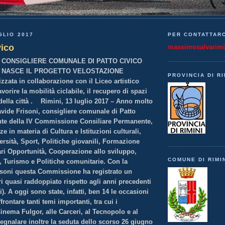
GLIO 2017
PER CONTATTARC
vico
massimosalvarim
L CONSIGLIERE COMUNALE DI PATTO CIVICO
I NASCE IL PROGETTO VELOSTAZIONE
PROVINCIA DI RI
lizzata in collaborazione con il Liceo artistico
avorire la mobilità ciclabile, il recupero di spazi
della città . Rimini, 13 luglio 2017 – Anno molto
avide Frisoni, consigliere comunale di Patto
nte della IV Commissione Consiliare Permanente,
 in materia di Cultura e Istituzioni culturali,
ersità, Sport, Politiche giovanili, Formazione
ari Opportunità, Cooperazione allo sviluppo,
COMUNE DI RIMI
, Turismo e Politiche comunitarie. Con la
isoni questa Commissione ha registrato un
i quasi raddoppiato rispetto agli anni precedenti
i). A oggi sono state, infatti, ben 14 le occasioni
frontare tanti temi importanti, tra cui i
inema Fulgor, alle Carceri, al Tecnopolo e al
segnalare inoltre la seduta dello scorso 26 giugno