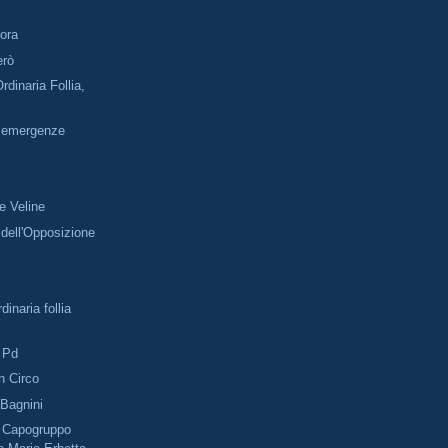
ora
erò
rdinaria Follia,
e emergenze
e Veline
 dell'Opposizione
dinaria follia
 Pd
 Circo
i Bagnini
o Capogruppo