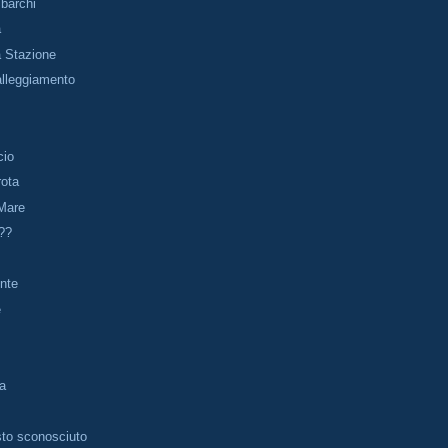
barchi
a
la Stazione
alleggiamento
cio
rota
 Mare
??
onte
e
la
sto sconosciuto