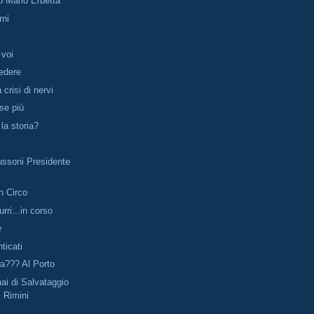
o Mario Erbetta
rni
 voi
edere
a crisi di nervi
se più
la storia?
ussoni Presidente
 Circo
rri...in corso
e
ticati
ra??? Al Porto
ai di Salvataggio
i Rimini