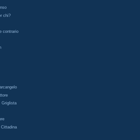
enso
r chi?
 contrario
n
arcangelo
ttore
 Griglista
pre
 Cittadina