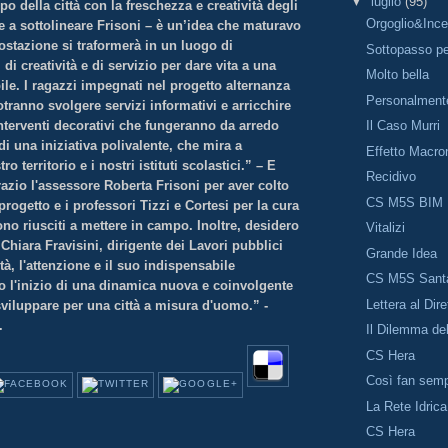
▼
luglio
(95)
po della città con la freschezza e creatività degli
Orgoglio&Inc
ene a sottolineare Frisoni – è un’idea che maturavo
ostazione si traformerà in un luogo di
Sottopasso pe
di creatività e di servizio per dare vita a una
Molto bella
bile. I ragazzi impegnati nel progetto alternanza
Personalmente
ranno svolgere servizi informativi e arricchire
interventi decorativi che fungeranno da arredo
Il Caso Murri
 di una iniziativa polivalente, che mira a
Effetto Macro
ro territorio e i nostri istituti scolastici.” – E
Recidivo
azio l'assessore Roberta Frisoni per aver colto
CS M5S BIM
progetto e i professori Tizzi e Cortesi per la cura
ono riusciti a mettere in campo. Inoltre, desidero
Vitalizi
. Chiara Fravisini, dirigente dei Lavori pubblici
Grande Idea
tà, l'attenzione e il suo indispensabile
CS M5S Sant
o l'inizio di una dinamica nuova e coinvolgente
Lettera al Dire
viluppare per una città a misura d'uomo.” -
.
Il Dilemma del
CS Hera
Così fan sem
La Rete Idrica
CS Hera