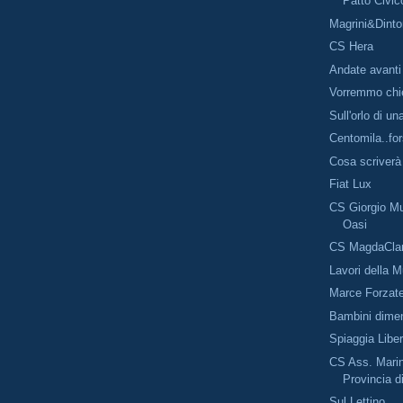
Patto Civic
Magrini&Dinto
CS Hera
Andate avanti
Vorremmo chi
Sull'orlo di un
Centomila..for
Cosa scriverà 
Fiat Lux
CS Giorgio M
Oasi
CS MagdaClan
Lavori della Mu
Marce Forzat
Bambini dimen
Spiaggia Libe
CS Ass. Marin
Provincia d
Sul Lettino