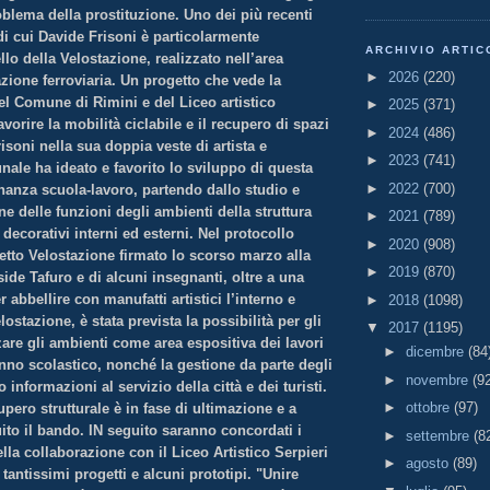
oblema della prostituzione. Uno dei più recenti
i di cui Davide Frisoni è particolarmente
ARCHIVIO ARTIC
llo della Velostazione, realizzato nell’area
►
2026
(220)
azione ferroviaria. Un progetto che vede la
el Comune di Rimini e del Liceo artistico
►
2025
(371)
avorire la mobilità ciclabile e il recupero di spazi
►
2024
(486)
isoni nella sua doppia veste di artista e
►
2023
(741)
ale ha ideato e favorito lo sviluppo di questa
►
2022
(700)
ernanza scuola-lavoro, partendo dallo studio e
ne delle funzioni degli ambienti della struttura
►
2021
(789)
 decorativi interni ed esterni. Nel protocollo
►
2020
(908)
etto Velostazione firmato lo scorso marzo alla
►
2019
(870)
ide Tafuro e di alcuni insegnanti, oltre a una
r abbellire con manufatti artistici l’interno e
►
2018
(1098)
lostazione, è stata prevista la possibilità per gli
▼
2017
(1195)
zzare gli ambienti come area espositiva dei lavori
►
dicembre
(84
anno scolastico, nonché la gestione da parte degli
►
novembre
(9
 informazioni al servizio della città e dei turisti.
►
ottobre
(97)
cupero strutturale è in fase di ultimazione e a
uito il bando. IN seguito saranno concordati i
►
settembre
(8
lla collaborazione con il Liceo Artistico Serpieri
►
agosto
(89)
 tantissimi progetti e alcuni prototipi. "Unire