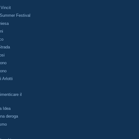
Vincit
 Summer Festival
hiesa
ni
co
Strada
Tosi
sono
sono
 Arlotti
menticare il
a Idea
una deroga
ismo