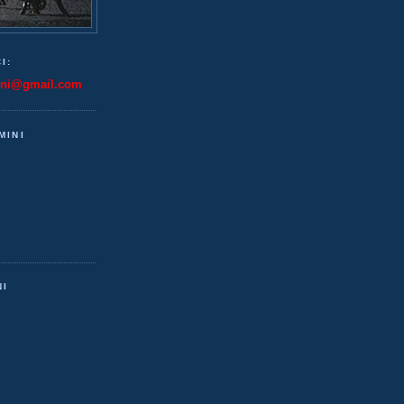
I:
ini@gmail.com
MINI
NI