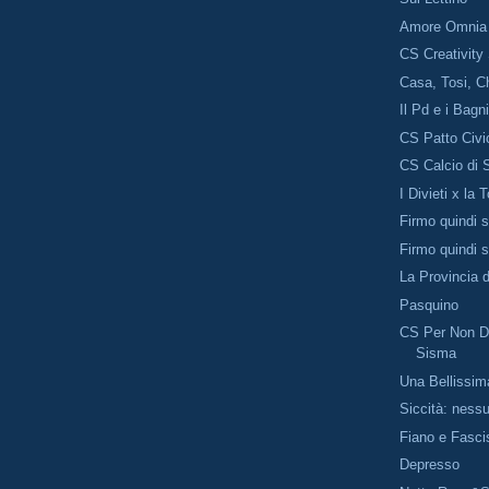
Amore Omnia 
CS Creativity
Casa, Tosi, C
Il Pd e i Bagni
CS Patto Civi
CS Calcio di 
I Divieti x la 
Firmo quindi 
Firmo quindi 
La Provincia di
Pasquino
CS Per Non Di
Sisma
Una Bellissim
Siccità: ness
Fiano e Fasc
Depresso