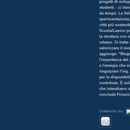
progetti di svilup
studenti. - ci ti
da tempo. La Vel
sperimentazione, 
città più sosteni
Scuola/Lavoro pot
la struttura con 
urbano. Si tratta
valorizzare il nost
aggiunge: “Ringr
l'importanza del 
e l'energia che s
ringraziare l’ing
per la disponibili
contributo. È sol
che intendiamo s
conclude Frisoni
CONDIVIDI SU: