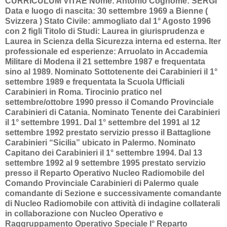
CURRICULUM VITAE Nome: Antonio Cognome: SERGI
Data e luogo di nascita: 30 settembre 1969 a Bienne (
Svizzera ) Stato Civile: ammogliato dal 1° Agosto 1996
con 2 figli Titolo di Studi: Laurea in giurisprudenza e
Laurea in Scienza della Sicurezza interna ed esterna. Iter
professionale ed esperienze: Arruolato in Accademia
Militare di Modena il 21 settembre 1987 e frequentata
sino al 1989. Nominato Sottotenente dei Carabinieri il 1°
settembre 1989 e frequentata la Scuola Ufficiali
Carabinieri in Roma. Tirocinio pratico nel
settembre/ottobre 1990 presso il Comando Provinciale
Carabinieri di Catania. Nominato Tenente dei Carabinieri
il 1° settembre 1991. Dal 1° settembre del 1991 al 12
settembre 1992 prestato servizio presso il Battaglione
Carabinieri “Sicilia” ubicato in Palermo. Nominato
Capitano dei Carabinieri il 1° settembre 1994. Dal 13
settembre 1992 al 9 settembre 1995 prestato servizio
presso il Reparto Operativo Nucleo Radiomobile del
Comando Provinciale Carabinieri di Palermo quale
comandante di Sezione e successivamente comandante
di Nucleo Radiomobile con attività di indagine collaterali
in collaborazione con Nucleo Operativo e
Raggruppamento Operativo Speciale I° Reparto