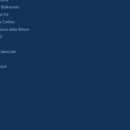
i Bolkestein
el Pd
a Cortina
lismo della Meloni
Pd
Capezzale
assi