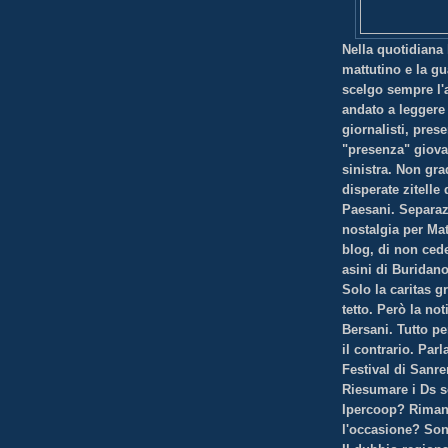
Nella quotidiana 
mattutino e la gu
scelgo sempre l'
andato a leggere 
giornalisti, pres
"presenza" giova
sinistra. Non gra
disperate zitelle
Paesani. Separaz
nostalgia per Ma
blog, di non cede
asini di Buridano
Solo la caritas g
tetto. Però la noti
Bersani. Tutto pe
il contrario. Parl
Festival di Sanr
Riesumare i Ds s
Ipercoop? Rimane
l'occasione? Sono