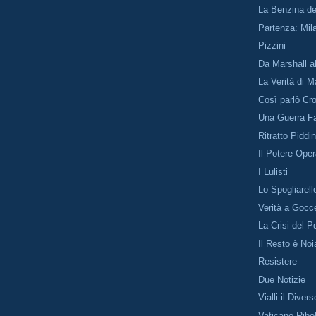
La Benzina d
Partenza: Mil
Pizzini
Da Marshall a
La Verità di M
Così parlò Cro
Una Guerra Fa
Ritratto Piddi
Il Potere Oper
I Lulisti
Lo Spogliarell
Verità a Gocc
La Crisi del P
Il Resto è Noi
Resistere
Due Notizie
Vialli il Divers
Vaticano Ribo