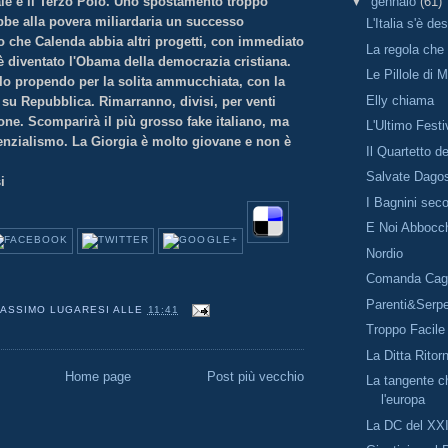
ale è il Terzo Polo. Uno spostamento troppo
▼
gennaio
(61)
bbe alla povera miliardaria un successo
L'Italia s'è de
o che Calenda abbia altri progetti, con immediato
La regola che
è diventato l'Obama della democrazia cristiana.
Le Pillole di 
 Io propendo per la solita ammucchiata, con la
Elly chiama
 su Repubblica. Rimarranno, divisi, per venti
one. Scomparirà il più grosso fake italiano, ma
L'Ultimo Festi
denzialismo. La Giorgia è molto giovane e non è
Il Quartetto d
Salvate Dago
si
I Bagnini sec
E Noi Abbocc
Nordio
Comanda Cag
Parenti&Serpe
ASSIMO LUGARESI
ALLE
11:41
Troppo Facile
La Ditta Ritor
Home page
Post più vecchio
La tangente ch
l'europa
La DC del XX