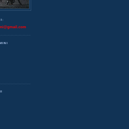
I:
ini@gmail.com
MINI
NI