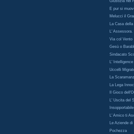
Giustizia nel 
E pur si muo
Melucci il Gr
La Casa della
L' Assessora.
Via col Vento
Gesù o Barab
Sindacato Sc
L' Intelligenc
Uccelli Migrat
La Scaramanzi
La Lega Inno
Il Gioco dell'
L' Uscita del 
Insopportabile
L' Amico ti As
Le Aziende di
Pochezza