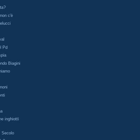
sta?
 non c'è
Melucci
val
el Pd
spia
ondo Biagini
hiamo
noni
nti
na
e inghiottì
I Secolo