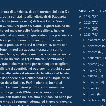
ARCHIVIO ARTIC
lettura di Linkiesta, dopo il sorgere del sole (?)
ardona sbirciatina alle tette&culi di Dagospia,
►
2026
(221)
articolo (onnipresente) di Mario Lavia. Sono
►
2025
(371)
il curriculum politico. Come la quasi totalità dei
►
2024
(486)
enti sul mercato delle favole belliche, ha una
▼
2023
(741)
nile nel comunismo, giocando come precaria ala
►
dicembre
(64
disce però il connubio con i grillini, roba da
 della politica. Fino quì siamo amici, come con
►
novembre
(5
ione immediata appena mostra una sottile
►
ottobre
(61)
tteo Renzi, a patto, come dice la prima penna del
►
settembre
(6
re ad un rinculo (?) identitario. Sembrano gli
, quelli che morirono per non sapere scegliere.
►
agosto
(62)
rillina è disponibile ad ospitare i profughi senza
►
luglio
(61)
zia allettante è il ritorno di Baffetto e del fedele
►
giugno
(61)
r rispondere alla 4 cittadinanze e 5 lingue, forse
►
maggio
(64)
avo della Schlein. Farà il pieno di iscritti al
emo. Le convulsioni piddine sono numerose.
►
aprile
(63)
otto la guida di D'Alema e Bersani? Vino e
►
marzo
(67)
re con Bonaccini assieme a Gnassi ed abito per
►
febbraio
(58)
 cinque i segretari adottati ed è ancora giovane.