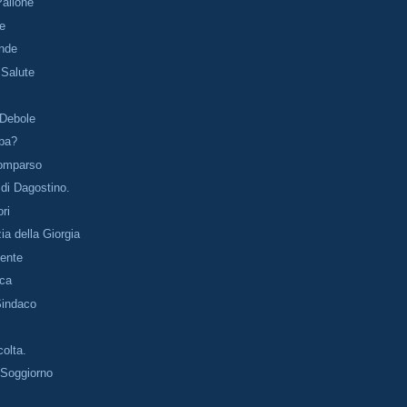
Pallone
ve
ande
 Salute
 Debole
ba?
omparso
e di Dagostino.
ori
a della Giorgia
cente
Oca
Sindaco
colta.
 Soggiorno