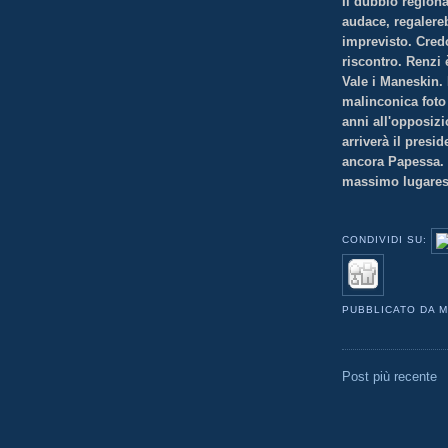
Il dubbio region
audace, regalere
imprevisto. Cred
riscontro. Renzi 
Vale i Maneskin.
malinconica foto
anni all'opposizi
arriverà il presi
ancora Papessa.
massimo lugare
CONDIVIDI SU:
PUBBLICATO DA
M
Post più recente