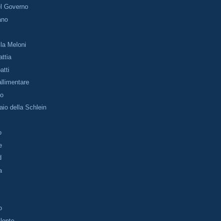
el Governo
ano
lla Meloni
attia
atti
llimentare
no
aio della Schlein
o
e
d
a
o
llente