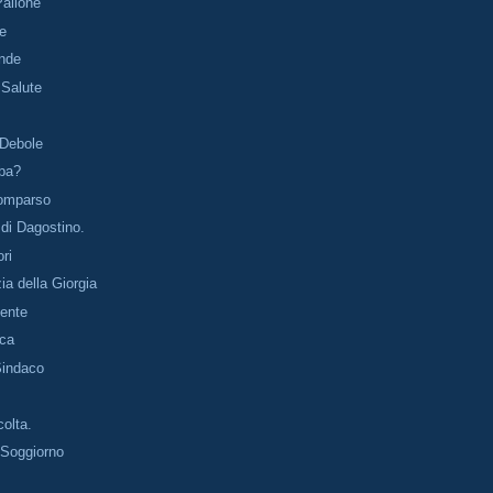
Pallone
ve
ande
 Salute
 Debole
ba?
omparso
e di Dagostino.
ori
a della Giorgia
cente
Oca
Sindaco
colta.
 Soggiorno