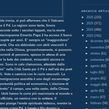
ARCHIVIO ARTIC
►
2026
(220)
ida ironia, si può affermare che il Vaticano
►
2025
(371)
e il Pd. Le ragioni sono tante, finora
►
2024
(486)
coste sotto i secolari tappeti, ma la morte
antacinquenne Emerito Papa 2 ha acceso il fuoco
▼
2023
(741)
 sopite per anni. E' sempre un "maggiordono"
►
dicembre
(64
erità. Che sia abbindato con abiti vescovili è
►
novembre
(5
che nella Chiesa, grossolonamente, si possono
►
ottobre
(61)
orrenti di pensiero, spesso in attesa di una
er la fede dei credenti, misurabili ancora in
►
settembre
(6
oni. Sono in calo clamoroso, attestato dalla
►
agosto
(62)
ni" nella Città Santa per il Pd e dall'età dei preti
►
luglio
(61)
lli. Voto e camicia con le curie vescovili. La
►
giugno
(61)
immigrazione assistita è uno degli escamotage
portunità politica ed economica. L'elezione di
►
maggio
(64)
tretto" il campo, una volta vasto, della Chiesa
►
aprile
(63)
ati Uniti hanno le curie più reazionarie al mondo e
►
marzo
(67)
fficiale, un nemico con la sottana. Il
►
febbraio
(58)
iano piange l'erede spirituale tedesco, mentre la
sempre come Pd, è legata a filo doppio e