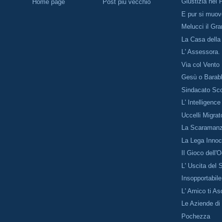
Giustizia nel 
Home page
Post più vecchio
E pur si muo
Melucci il Gr
La Casa della
L' Assessora.
Via col Vento
Gesù o Barab
Sindacato Sc
L' Intelligenc
Uccelli Migrat
La Scaramanzi
La Lega Inno
Il Gioco dell'
L' Uscita del 
Insopportabile
L' Amico ti As
Le Aziende di
Pochezza