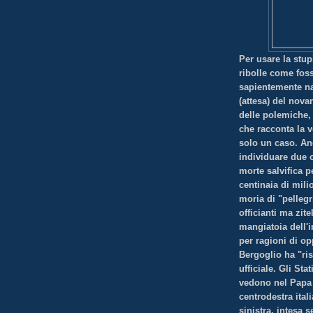
Per usare la stup
ribolle come foss
sapientemente nas
(attesa) del nov
delle polemiche,
che racconta la v
solo un caso. An
individuare due c
morte salvifica p
centinaia di mili
moria di "pellegri
officianti ma zite
mangiatoia dell'
per ragioni di op
Bergoglio ha "ris
ufficiale. Gli St
vedono nel Papa u
centrodestra ital
sinistra, intesa 