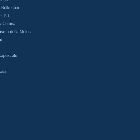
i Bolkestein
el Pd
a Cortina
lismo della Meloni
Pd
Capezzale
assi