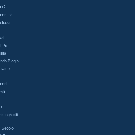
sta?
 non c'è
Melucci
val
el Pd
spia
ondo Biagini
hiamo
noni
nti
na
e inghiottì
I Secolo