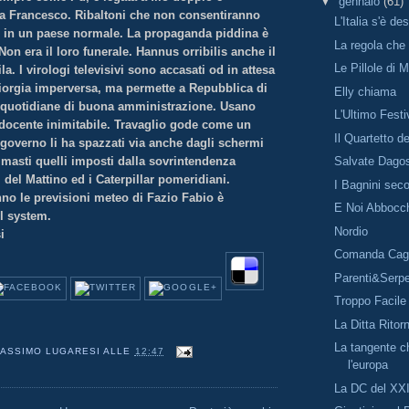
▼
gennaio
(61)
a Francesco. Ribaltoni che non consentiranno
L'Italia s'è de
i in un paese normale. La propaganda piddina è
La regola che
 Non era il loro funerale. Hannus orribilis anche il
Le Pillole di 
. I virologi televisivi sono accasati od in attesa
Giorgia imperversa, ma permette a Repubblica di
Elly chiama
i quotidiane di buona amministrazione. Usano
L'Ultimo Festi
docente inimitabile. Travaglio gode come un
Il Quartetto d
l governo li ha spazzati via anche dagli schermi
rimasti quelli imposti dalla sovrintendenza
Salvate Dago
i del Mattino ed i Caterpillar pomeridiani.
I Bagnini sec
o le previsioni meteo di Fazio Fabio è
E Noi Abbocc
il system.
Nordio
i
Comanda Cag
Parenti&Serpe
Troppo Facile
La Ditta Ritor
La tangente ch
ASSIMO LUGARESI
ALLE
12:47
l'europa
La DC del XX