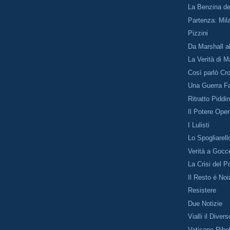
La Benzina d
Partenza: Mil
Pizzini
Da Marshall a
La Verità di M
Così parlò Cro
Una Guerra Fa
Ritratto Piddi
Il Potere Oper
I Lulisti
Lo Spogliarell
Verità a Gocc
La Crisi del P
Il Resto è Noi
Resistere
Due Notizie
Vialli il Divers
Vaticano Ribo