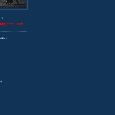
I:
ini@gmail.com
MINI
NI