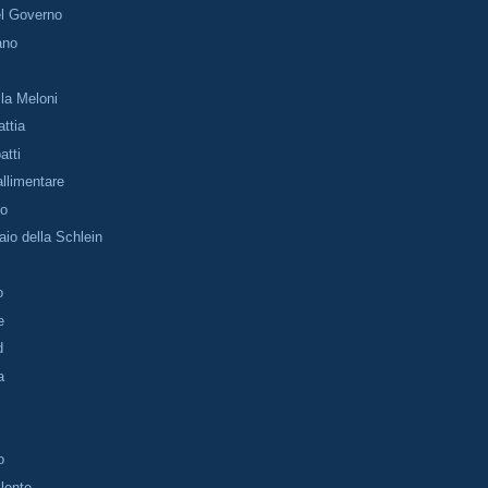
el Governo
ano
lla Meloni
attia
atti
llimentare
no
aio della Schlein
o
e
d
a
o
llente