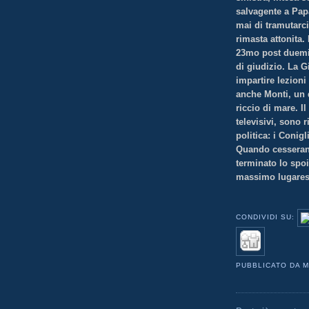
salvagente a Pap
mai di tramutarc
rimasta attonita.
23mo post duemila
di giudizio. La 
impartire lezion
anche Monti, un 
riccio di mare. I
televisivi, sono 
politica: i Conigl
Quando cesserann
terminato lo spo
massimo lugares
CONDIVIDI SU:
PUBBLICATO DA
M