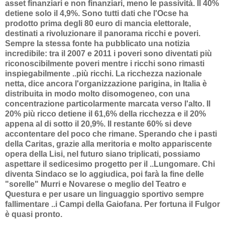
asset finanziari e non finanziari, meno le passività. Il 40%
detiene solo il 4,9%. Sono tutti dati che l'Ocse ha
prodotto prima degli 80 euro di mancia elettorale,
destinati a rivoluzionare il panorama ricchi e poveri.
Sempre la stessa fonte ha pubblicato una notizia
incredibile: tra il 2007 e 2011 i poveri sono diventati più
riconoscibilmente poveri mentre i ricchi sono rimasti
inspiegabilmente ..più ricchi. La ricchezza nazionale
netta, dice ancora l'organizzazione parigina, in Italia è
distribuita in modo molto disomogeneo, con una
concentrazione particolarmente marcata verso l'alto. Il
20% più ricco detiene il 61,6% della ricchezza e il 20%
appena al di sotto il 20,9%. Il restante 60% si deve
accontentare del poco che rimane. Sperando che i pasti
della Caritas, grazie alla meritoria e molto appariscente
opera della Lisi, nel futuro siano triplicati, possiamo
aspettare il sedicesimo progetto per il ..Lungomare. Chi
diventa Sindaco se lo aggiudica, poi farà la fine delle
"sorelle" Murri e Novarese o meglio del Teatro e
Questura e per usare un linguaggio sportivo sempre
fallimentare ..i Campi della Gaiofana. Per fortuna il Fulgor
è quasi pronto.