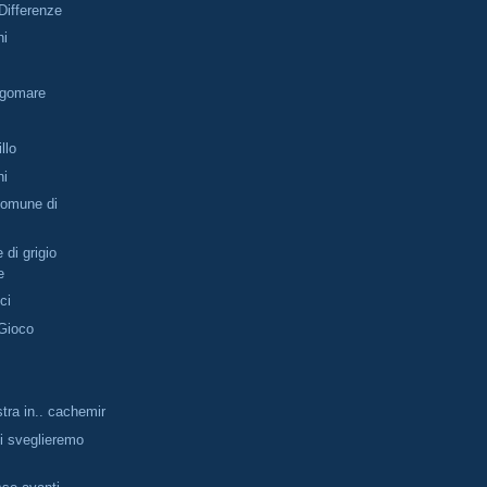
Differenze
ni
ngomare
illo
ni
omune di
 di grigio
e
ici
 Gioco
stra in.. cachemir
ci sveglieremo