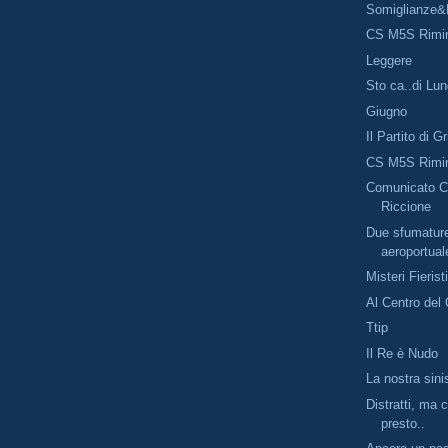
Somiglianze&
CS M5S Rimi
Leggere
Sto ca..di Lu
Giugno
Il Partito di Gr
CS M5S Rimi
Comunicato C
Riccione
Due sfumature
aeroportual
Misteri Fierist
Al Centro del
Ttip
Il Re è Nudo
La nostra sini
Distratti, ma 
presto..