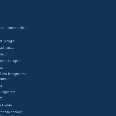
tto lo stesso cielo
di..pioggia
ttadinanza
ndard
tamento..spariti
ia
,7 ma bisogna che
tare in ...
ni
l Lungomare
,7
 Partito
econdo copione (