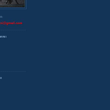
I:
ini@gmail.com
MINI
NI