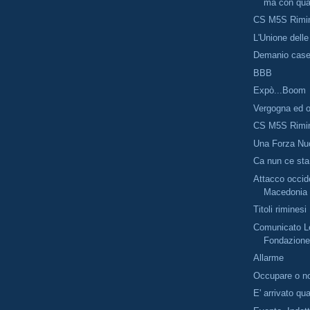
ma con qual
CS M5S Rimi
L'Unione dell
Demanio case
BBB
Expò...Boom
Vergogna ed o
CS M5S Rimi
Una Forza Nuo
Ca nun ce sta
Attacco occide
Macedonia
Titoli riminesi
Comunicato Le
Fondazione
Allarme
Occupare o n
E' arrivato qu