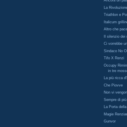
Ancora un pas
La Rivoluzione
Triathlon e Po
Italicum grilli
Altro che pace
Il silenzio dei
Ci vorrebbe u
Sindaco No 
Tifo X Renzi
Occupy Rimin
in tre moss
La più ricca d'
Che Piovve
Non vi vengo
Sempre di più
La Porta dell
Magie Renzia
Gunvor