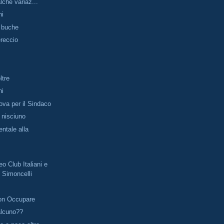
che variaz...
ni
e buche
reccio
ltre
ni
va per il Sindaco
 nisciuno
ntale alla
o Club Italiani e
 Simoncelli
on Occupare
alcuno??