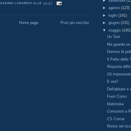
►
settembre
(1
ASSIMO LUGARESI
ALLE
14:47
►
agosto
(123)
►
luglio
(141)
Home page
Post più vecchio
►
giugno
(131)
▼
maggio
(145)
Un Test
Ma guarda un 
Domino di pol
Il Patto della
Risposta diffic
Gli impresentab
E ora?
Dell'abitare e 
Fuori Corso
Matrioska
Comunisti a R
CS Comar
Rimini nel ric