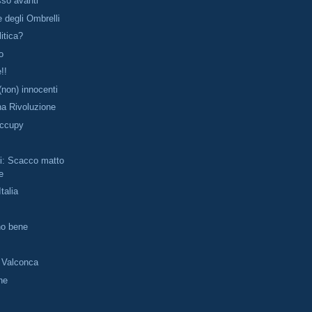
so avanti
 degli Ombrelli
litica?
no
!!
 (non) innocenti
na Rivoluzione
Occupy
i: Scacco matto
e
Italia
no bene
a Valconca
ne