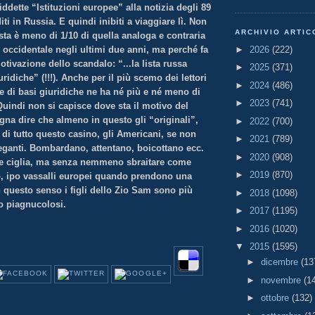
iddette “Istituzioni europee” alla notizia degli 89
i in Russia. E quindi inibiti a viaggiare lì. Non
ARCHIVIO ARTIC
ista è meno di 1/10 di quella analoga e contraria
►
2026
(222)
 occidentale negli ultimi due anni, ma perché fa
otivazione dello scandalo: “...la lista russa
►
2025
(371)
ridiche” (!!!). Anche per il più scemo dei lettori
►
2024
(486)
he di basi giuridiche ne ha né più e né meno di
►
2023
(741)
uindi non si capisce dove sta il motivo del
gna dire che almeno in questo gli “originali”,
►
2022
(700)
i di tutto questo casino, gli Americani, se non
►
2021
(789)
leganti. Bombardano, attentano, boicottano ecc.
►
2020
(908)
re ciglia, ma senza nemmeno sbraitare come
►
2019
(870)
po, ipo vassalli europei quando prendono una
n questo senso i figli dello Zio Sam sono più
►
2018
(1098)
o piagnucolosi.
►
2017
(1195)
►
2016
(1020)
▼
2015
(1595)
►
dicembre
(13
►
novembre
(1
►
ottobre
(132)