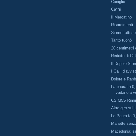
Coniglio
Ca**ri
Il Mercatino
Risarcimenti
Siamo tutti so
Tanto tuonò
20 centimetri 
Reddito di Ci
Il Doppio Sta
I Galli d'avvis
Dolore e Rabb
La paura fa 0
vadano a vo
CS M5S Rimi
Altro giro su
La Paura fa 0
Manette senza
Macedonia: s