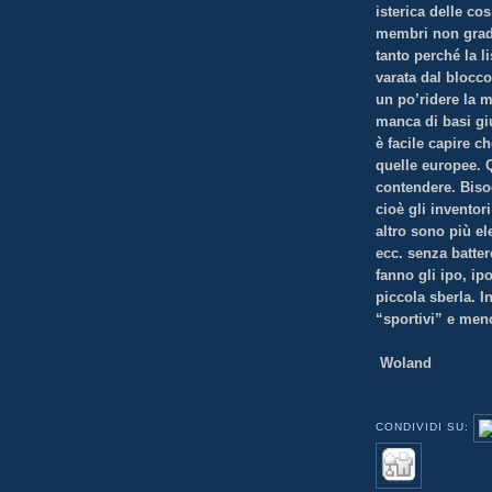
isterica delle cos
membri non gradit
tanto perché la l
varata dal blocco
un po’ridere la m
manca di basi giu
è facile capire c
quelle europee. Q
contendere. Biso
cioè gli inventor
altro sono più e
ecc. senza batte
fanno gli ipo, i
piccola sberla. I
“sportivi” e men
Woland
CONDIVIDI SU: