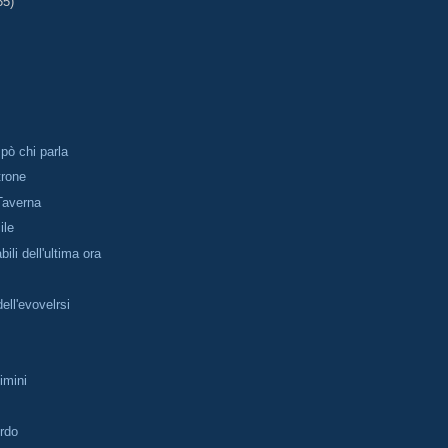
35)
pò chi parla
trone
 Taverna
ile
ili dell'ultima ora
dell'evovelrsi
imini
ordo