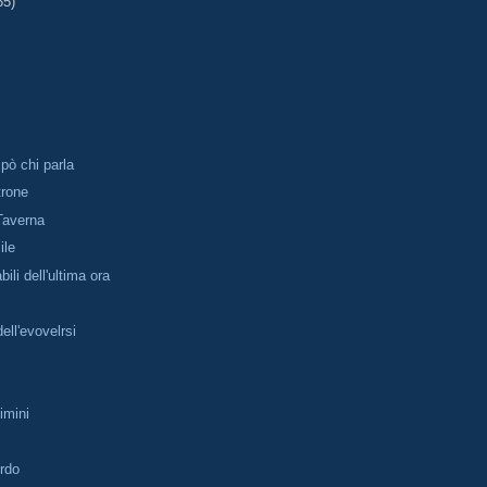
35)
pò chi parla
trone
 Taverna
ile
ili dell'ultima ora
dell'evovelrsi
imini
ordo