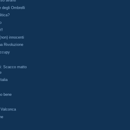
so avanti
 degli Ombrelli
litica?
no
!!
 (non) innocenti
na Rivoluzione
Occupy
i: Scacco matto
e
Italia
no bene
a Valconca
ne