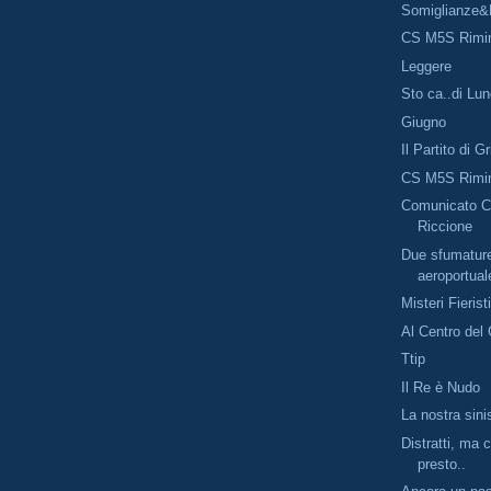
Somiglianze&
CS M5S Rimi
Leggere
Sto ca..di Lu
Giugno
Il Partito di Gr
CS M5S Rimi
Comunicato C
Riccione
Due sfumature
aeroportual
Misteri Fierist
Al Centro del
Ttip
Il Re è Nudo
La nostra sini
Distratti, ma 
presto..