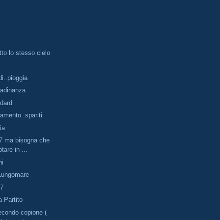
tto lo stesso cielo
di..pioggia
ttadinanza
ndard
tamento..spariti
ia
,7 ma bisogna che
tare in ...
ni
l Lungomare
,7
 Partito
econdo copione (