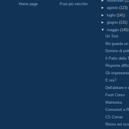
►
settembre
(1
Home page
Post più vecchio
►
agosto
(123)
►
luglio
(141)
►
giugno
(131)
▼
maggio
(145)
Un Test
Ma guarda un 
Domino di pol
Il Patto della
Risposta diffic
Gli impresentab
E ora?
Dell'abitare e 
Fuori Corso
Matrioska
Comunisti a R
CS Comar
Rimini nel ric