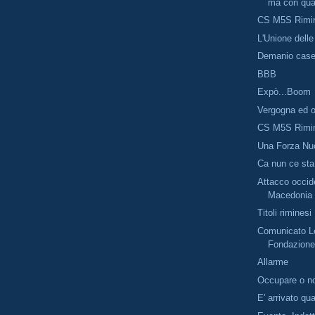
ma con qual
CS M5S Rimi
L'Unione dell
Demanio case
BBB
Expò...Boom
Vergogna ed o
CS M5S Rimi
Una Forza Nuo
Ca nun ce sta
Attacco occide
Macedonia
Titoli riminesi
Comunicato Le
Fondazione
Allarme
Occupare o n
E' arrivato qu