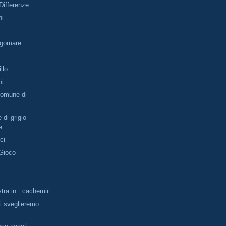
Differenze
ni
ngomare
illo
ni
omune di
 di grigio
e
ici
 Gioco
stra in.. cachemir
ci sveglieremo