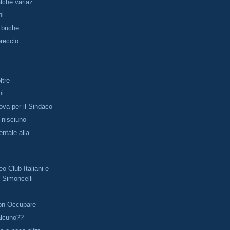
che variaz...
ni
e buche
reccio
ltre
ni
va per il Sindaco
 nisciuno
ntale alla
o Club Italiani e
 Simoncelli
on Occupare
alcuno??