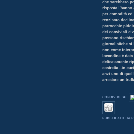
che sarebbero poi
risposta l'hanno 
per comodità ed 
renzismo declina
parrocchie piddi
dei conviviali ci
possono rischiare
giornalistiche si 
non come interpre
locandine è data 
delicatamente rip
costretta ..in cu
anzi uno di quell
arrestare un truff
CONDIVIDI SU:
PUBBLICATO DA
R