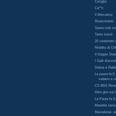
Coniglio
Ca**ri
Il Mercatino
Risarcimenti
Siamo tutti so
Tanto tuonò
20 centimetri 
Reddito di Ci
Il Doppio Sta
I Galli d'avvis
Dolore e Rabb
La paura fa 0
vadano a vo
CS M5S Rimi
Altro giro su
La Paura fa 0
Manette senza
Macedonia: s