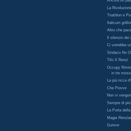
Ancora un pas
La Rivoluzione
Triathlon e Po
Italicum grilli
Altro che pace
Il silenzio dei
Ci vorrebbe u
Sindaco No 
Tifo X Renzi
Occupy Rimin
in tre moss
La più ricca d'
Che Piovve
Non vi vengo
Sempre di più
La Porta dell
Magie Renzia
Gunvor