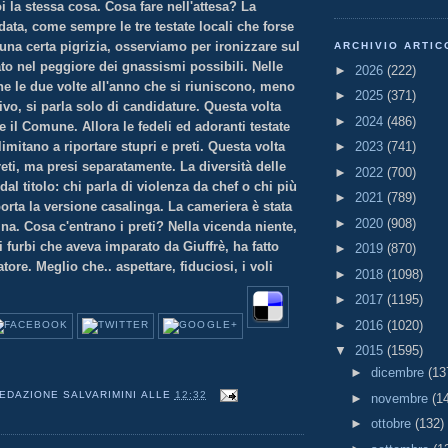
 la stessa cosa. Cosa fare nell'attesa? La
data, come sempre le tre testate locali che forse
una certa pigrizia, osserviamo per ironizzare sul
ARCHIVIO ARTIC
to nel peggiore dei gnassismi possibili. Nelle
►
2026
(222)
ne le due volte all'anno che si riuniscono, meno
►
2025
(371)
vivo, si parla solo di candidature. Questa volta
►
2024
(486)
 il Comune. Allora le fedeli ed adoranti testate
limitano a riportare stupri e preti. Questa volta
►
2023
(741)
ti, ma presi separatamente. La diversità delle
►
2022
(700)
dal titolo: chi parla di violenza da chef o chi più
►
2021
(789)
orta la versione casalinga. La cameriera è stata
►
2020
(908)
cina. Cosa c'entrano i preti? Nella vicenda niente,
i furbi che aveva imparato da Giuffrè, ha fatto
►
2019
(870)
atore. Meglio che.. aspettare, fiduciosi, i voli
►
2018
(1098)
►
2017
(1195)
►
2016
(1020)
▼
2015
(1595)
►
dicembre
(13
EDAZIONE SALVARIMINI
ALLE
12:32
►
novembre
(1
►
ottobre
(132)