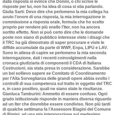
dalla risposta si evince che Donini, o chi scrive le
risposte per lui, non ha idea di cosa si stia parlando.
Giulia Sarti: Devo dire che perlomeno la mia collega ha
avuto l’onore di una risposta, la mia interrogazione in
commissione a risposta orale, formula che ho scelto
proprio per rendere più snello l’Iter, non ha ancora
sortito effetto. Non si può certo dire che le domande
poste non siano di pubblico interesse visto i disagi che
il TRC ha già dimostrato di saper procurare e viste le
diffide accumulate da parte di WWF, Enpa, LIPU e LAV.
Sono in attesa di capire se perlomeno la mia seconda
interrogazione, dati i recenti coinvolgimenti nella
cronaca giudiziaria di componenti il CDA di Italiana
Costruzioni, sia stata presa in considerazione. Sarebbe
un bel sollievo sapere se Comitato di Coordinamento
per l'Alta Sorveglianza delle grandi opere abbia svolto i
controlli di sua competenza sul tratto in oggetto del TRC
e, in caso positivo, quali ne siano state le risultanze.
Gianluca Tamburini: Ammetto di essere confuso. Ogni
grado istituzionale risponde in maniera diversa riguardo
ad un Iter che dovrebbe essere condiviso. Non più tardi
di qualche settimana fa l’Assessore Biagini del Comune
di Rimini, ad una mia interrogazione sul medesimo