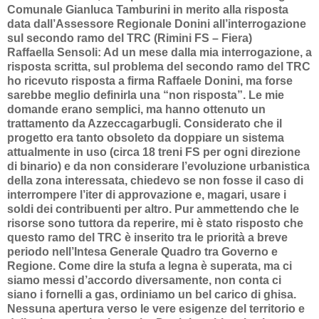
Comunale Gianluca Tamburini in merito alla risposta
data dall’Assessore Regionale Donini all’interrogazione
sul secondo ramo del TRC (Rimini FS – Fiera)
Raffaella Sensoli: Ad un mese dalla mia interrogazione, a
risposta scritta, sul problema del secondo ramo del TRC
ho ricevuto risposta a firma Raffaele Donini, ma forse
sarebbe meglio definirla una “non risposta”. Le mie
domande erano semplici, ma hanno ottenuto un
trattamento da Azzeccagarbugli. Considerato che il
progetto era tanto obsoleto da doppiare un sistema
attualmente in uso (circa 18 treni FS per ogni direzione
di binario) e da non considerare l’evoluzione urbanistica
della zona interessata, chiedevo se non fosse il caso di
interrompere l’iter di approvazione e, magari, usare i
soldi dei contribuenti per altro. Pur ammettendo che le
risorse sono tuttora da reperire, mi è stato risposto che
questo ramo del TRC è inserito tra le priorità a breve
periodo nell’Intesa Generale Quadro tra Governo e
Regione. Come dire la stufa a legna è superata, ma ci
siamo messi d’accordo diversamente, non conta ci
siano i fornelli a gas, ordiniamo un bel carico di ghisa.
Nessuna apertura verso le vere esigenze del territorio e