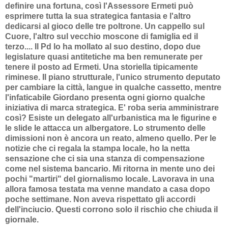
definire una fortuna, così l'Assessore Ermeti può
esprimere tutta la sua strategica fantasia e l'altro
dedicarsi al gioco delle tre poltrone. Un cappello sul
Cuore, l'altro sul vecchio moscone di famiglia ed il
terzo.... Il Pd lo ha mollato al suo destino, dopo due
legislature quasi antitetiche ma ben remunerate per
tenere il posto ad Ermeti. Una storiella tipicamente
riminese. Il piano strutturale, l'unico strumento deputato
per cambiare la città, langue in qualche cassetto, mentre
l'infaticabile Giordano presenta ogni giorno qualche
iniziativa di marca strategica. E' roba seria amministrare
così? Esiste un delegato all'urbanistica ma le figurine e
le slide le attacca un albergatore. Lo strumento delle
dimissioni non è ancora un reato, almeno quello. Per le
notizie che ci regala la stampa locale, ho la netta
sensazione che ci sia una stanza di compensazione
come nel sistema bancario. Mi ritorna in mente uno dei
pochi "martiri" del giornalismo locale. Lavorava in una
allora famosa testata ma venne mandato a casa dopo
poche settimane. Non aveva rispettato gli accordi
dell'inciucio. Questi corrono solo il rischio che chiuda il
giornale.