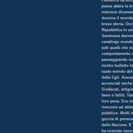
l'America ha dic
paese abbia la fo
interessi diventan
domina il mondo. 
breve storia. Occ
Repubblica lo ave
Sembrava davvero 
casalingo mondo 
tutti quelli che 
comportamento d
passeggiando sul
nostro bulletto l
vasto mondo del c
della Cgil. Aveva
acconciati anche 
Sindacati, artigi
fame o falliti. T
loro pene. Era ri
riescono ad abbe
pubblico. Molti i
goccia di pension
della Nazione. E'
ha ricevuto sono