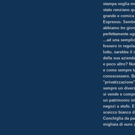
stampa voglia mos
stato renziano qu
grande e comica 
Espresso. Sembra
abbiamo tre gior
perfettamente ug
...ad una sempli
fossero in regol
lutto, sarebbe il
della sua azienda
e poco altro? Non
e come sempre ta
conoscessero. Ba
"privatizzazione
sempre un divers
si vende e comp
un patrimonio im
negozi a stufo. 
sceicco bianco di
Conchiglia da pa
migliaia di euro 