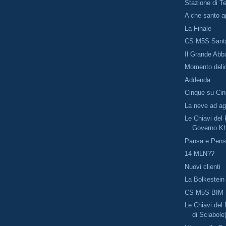
Stazione di T
A che santo a
La Finale
CS M5S Sant
Il Grande Abb
Momento deli
Addenda
Cinque su Ci
La neve ad a
Le Chiavi del 
Governo Kh
Pansa e Pen
14 MLN??
Nuovi clienti
La Bolkestein 
CS M5S BIM
Le Chiavi del 
di Sciabole