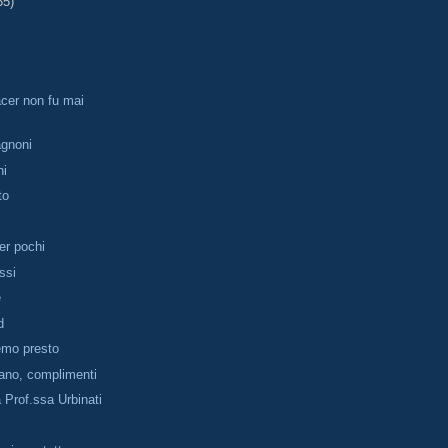
35)
tacer non fu mai
agnoni
ni
to
er pochi
ssi
e
d
emo presto
fano, complimenti
 Prof.ssa Urbinati