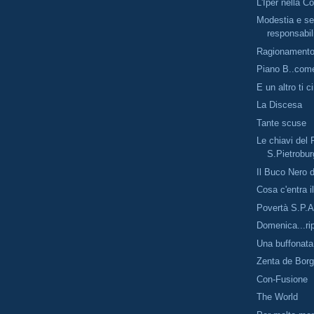
L'Iper nella C
Modestia e se
responsabil
Ragionamento.
Piano B..com
E un altro ti c
La Discesa
Tante scuse
Le chiavi del 
S.Pietrobur
Il Buco Nero d
Cosa c'entra i
Povertà S.P.A
Domenica...ri
Una buffonata
Zenta de Borg.
Con-Fusione
The World