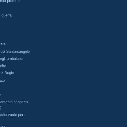
rsia protetta.
a guerra
tata
5S Santarcangelo
gli ambulanti
iche
le Bugie
ato
e
tamento scoperto
)
sche vuote per i
i