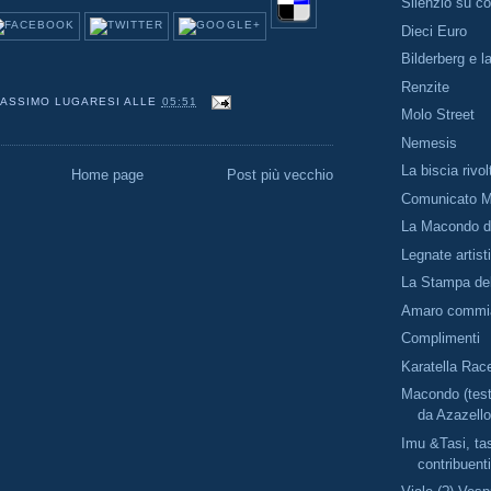
Silenzio su co
Dieci Euro
Bilderberg e l
Renzite
ASSIMO LUGARESI
ALLE
05:51
Molo Street
Nemesis
La biscia rivol
Home page
Post più vecchio
Comunicato M
La Macondo de
Legnate artist
La Stampa del
Amaro commi
Complimenti
Karatella Rac
Macondo (tes
da Azazello
Imu &Tasi, ta
contribuent