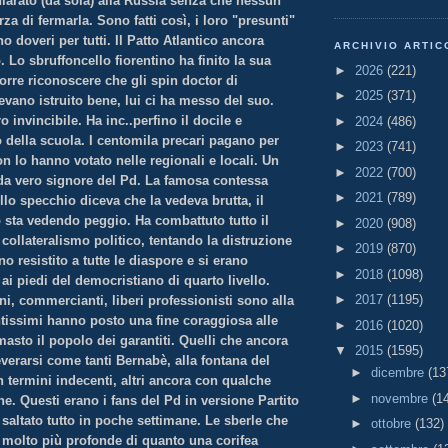
hiarato (da sola) alla Russia senza che nessun
rza di fermarla. Sono fatti così, i loro "presunti"
o doveri per tutti. Il Patto Atlantico ancora
ARCHIVIO ARTIC
Lo sbruffoncello fiorentino ha finito la sua
►
2026
(221)
orre riconoscere che gli spin doctor di
►
2025
(371)
vano istruito bene, lui ci ha messo del suo.
invincibile. Ha inc..perfino il docile e
►
2024
(486)
della scuola. I centomila precari pagano per
►
2023
(741)
non lo hanno votato nelle regionali e locali. Un
►
2022
(700)
a vero signore del Pd. La famosa contessa
►
2021
(789)
lo specchio diceva che la vedeva brutta, il
o sta vedendo peggio. Ha combattuto tutto il
►
2020
(908)
ollateralismo politico, tentando la distruzione
►
2019
(870)
no resistito a tutte le diaspore e si erano
►
2018
(1098)
ai piedi del democristiano di quarto livello.
►
2017
(1195)
ani, commercianti, liberi professionisti sono alla
antissimi hanno posto una fine coraggiosa alle
►
2016
(1020)
masto il popolo dei garantiti. Quelli che ancora
▼
2015
(1595)
verarsi come tanti Bernabè, alla fontana del
►
dicembre
(13
n termini indecenti, altri ancora con qualche
►
novembre
(1
e. Questi erano i fans del Pd in versione Partito
 saltato tutto in poche settimane. Le sberle che
►
ottobre
(132)
 molto più profonde di quanto una corifea