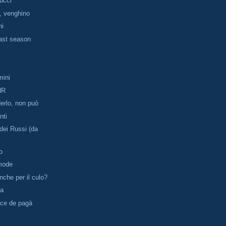
pucci
i, venghino
ni
last season
mini
dR
erlo, non può
nti
dei Russi (da
o
omode
nche per il culo?
ta
ace de pagà