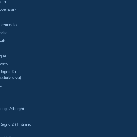
esta
ppellarsi?
arcangelo
aglio
cato
nque
gosto
Regno 3 ( Il
odorkovski)
sa
degli Alberghi
Regno 2 (Tintinnio
)