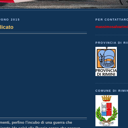
UGNO 2015
PER CONTATTARC
icato
massimosalvarim
PROVINCIA DI RI
COMUNE DI RIMI
nti, perfino l'incubo di una guerra che