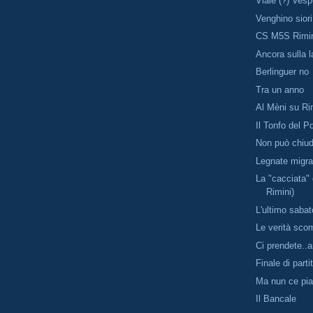
Viale (?) Ves
Venghino sior
CS M5S Rimi
Ancora sulla 
Berlinguer no
Tra un anno
Al Mèni su Ri
Il Tonfo del P
Non può chiud
Legnate migra
La "cacciata" 
Rimini)
L'ultimo sabat
Le verità sc
Ci prendete..a
Finale di parti
Ma nun ce pi
Il Bancale