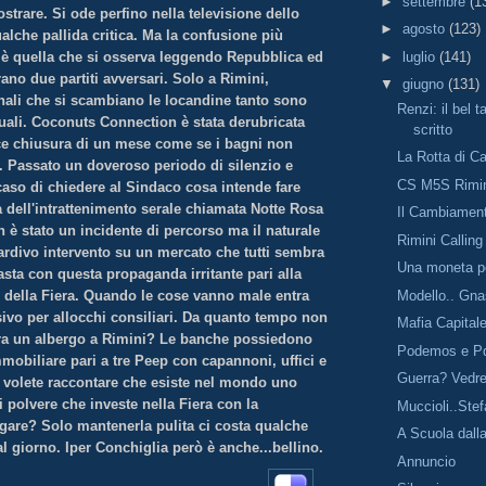
►
settembre
(1
trare. Si ode perfino nella televisione dello
►
agosto
(123)
alche pallida critica. Ma la confusione più
è quella che si osserva leggendo Repubblica ed
►
luglio
(141)
no due partiti avversari. Solo a Rimini,
▼
giugno
(131)
nali che si scambiano le locandine tanto sono
Renzi: il bel 
uali. Coconuts Connection è stata derubricata
scritto
ce chiusura di un mese come se i bagni non
La Rotta di C
a. Passato un doveroso periodo di silenzio e
CS M5S Rimi
 caso di chiedere al Sindaco cosa intende fare
 dell'intrattenimento serale chiamata Notte Rosa
Il Cambiamen
 è stato un incidente di percorso ma il naturale
Rimini Calling
rdivo intervento su un mercato che tutti sembra
Una moneta p
sta con questa propaganda irritante pari alla
Modello.. Gna
" della Fiera. Quando le cose vanno male entra
ivo per allocchi consiliari. Da quanto tempo non
Mafia Capital
ra un albergo a Rimini? Le banche possiedono
Podemos e P
mobiliare pari a tre Peep con capannoni, uffici e
Guerra? Vedr
E volete raccontare che esiste nel mondo uno
 polvere che investe nella Fiera con la
Muccioli..Ste
gare? Solo mantenerla pulita ci costa qualche
A Scuola dalla
al giorno. Iper Conchiglia però è anche...bellino.
Annuncio