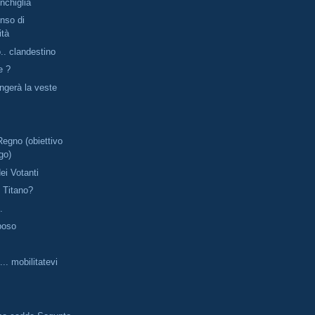
onchiglia
nso di
ità
. clandestino
e ?
ingerà la veste
Regno (obiettivo
go)
ei Votanti
l Titano?
.
poso
.. mobilitatevi