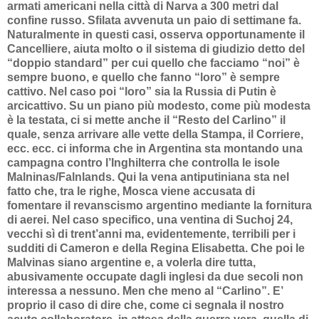
armati americani nella città di Narva a 300 metri dal
confine russo. Sfilata avvenuta un paio di settimane fa.
Naturalmente in questi casi, osserva opportunamente il
Cancelliere, aiuta molto o il sistema di giudizio detto del
“doppio standard” per cui quello che facciamo “noi” è
sempre buono, e quello che fanno “loro” è sempre
cattivo. Nel caso poi “loro” sia la Russia di Putin è
arcicattivo. Su un piano più modesto, come più modesta
è la testata, ci si mette anche il “Resto del Carlino” il
quale, senza arrivare alle vette della Stampa, il Corriere,
ecc. ecc. ci informa che in Argentina sta montando una
campagna contro l’Inghilterra che controlla le isole
Malninas/Falnlands. Qui la vena antiputiniana sta nel
fatto che, tra le righe, Mosca viene accusata di
fomentare il revanscismo argentino mediante la fornitura
di aerei. Nel caso specifico, una ventina di Suchoj 24,
vecchi sì di trent’anni ma, evidentemente, terribili per i
sudditi di Cameron e della Regina Elisabetta. Che poi le
Malvinas siano argentine e, a volerla dire tutta,
abusivamente occupate dagli inglesi da due secoli non
interessa a nessuno. Men che meno al “Carlino”. E’
proprio il caso di dire che, come ci segnala il nostro