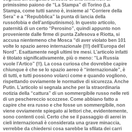
primissimo paiono de “La Stampa” di Torino (La
Stampa, come tutti sanno è, insieme al “Corriere della
Sera” e a “Repubblica” la punta di lancia della
russofobia e dell’antiputinismo). In questo articolo,
paternità di un certo “Perosino”, quindi appunto non
proveniente dalle firme di punta Zafesova e Riotta, si
accusa nientemeno che Mosca “di aver violato ben 101
volte lo spazio aereo internazionale (!!!) dell’Europa del
Nord”. Esattamente negli ultimi tre mesi. L’articolo infatti
è titolato significativamente, più o meno: “La Russia
vuole l’Artico” (!!). La cosa curiosa che dovrebbe capire
chiunque è che se lo spazio aereo è “internazionale”, è
di tutti, e tutti possono volarci come e quando vogliono,
rispettando ovviamente le normative di sicurezza. Anche
Putin. L’articolo si segnala anche per la straordinaria
notizia della “cattura” di un sommergibile russo nelle reti
di un peschereccio scozzese. Come abbiano fatto a
capire che era russo e che fosse un sommergibile, non
viene ovviamente spiegato ai lettori che, evidentemente,
sono contenti così. Certo che se il passaggio di aerei in
cieli internazionali è considerata una grave minaccia,
verrebbe da chiedersi cosa sarebbe la sfilata dei carri