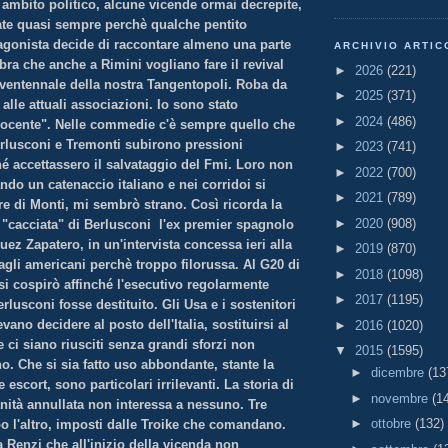
 ambito politico, alcune vicende ormai decrepite,
te quasi sempre perchè qualche pentito
tagonista decide di raccontare almeno una parte
ARCHIVIO ARTIC
bra che anche a Rimini vogliano fare il revival
►
2026
(221)
l ventennale della nostra Tangentopoli. Roba da
►
2025
(371)
o alle attuali associazioni. Io sono stato
►
2024
(486)
nnocente". Nelle commedie c'è sempre quello che
erlusconi e Tremonti subirono pressioni
►
2023
(741)
hé accettassero il salvataggio del Fmi. Loro non
►
2022
(700)
ndo un catenaccio italiano e nei corridoi si
►
2021
(789)
re di Monti, mi sembrò strano. Così ricorda la
►
2020
(908)
"cacciata" di Berlusconi l'ex premier spagnolo
ez Zapatero, in un'intervista concessa ieri alla
►
2019
(870)
agli americani perchè troppo filorussa. Al G20 di
►
2018
(1098)
si cospirò affinché l'esecutivo regolarmente
►
2017
(1195)
erlusconi fosse destituito. Gli Usa e i sostenitori
evano decidere al posto dell'Italia, sostituirsi al
►
2016
(1020)
ci siano riusciti senza grandi sforzi non
▼
2015
(1595)
. Che si sia fatto uso abbondante, stante la
►
dicembre
(13
 escort, sono particolari irrilevanti. La storia di
►
novembre
(1
nità annullata non interessa a nessuno. Tre
►
ottobre
(132)
o l'altro, imposti dalle Troike che comandano.
a Renzi che all'inizio della vicenda non