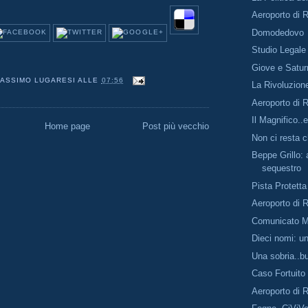
Aeroporto di R
Domodedovo
Studio Legale
Giove e Satur
ASSIMO LUGARESI
ALLE
07:56
La Rivoluzion
Aeroporto di R
Il Magnifico..
Home page
Post più vecchio
Non ci resta c
Beppe Grillo: 
sequestro
Pista Protetta
Aeroporto di R
Comunicato 
Dieci nomi: u
Una sobria..b
Caso Fortuito
Aeroporto di R