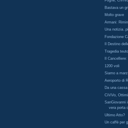
Fogne, CiViVo
Bastava un gri
Molto grave
Armani: Rimin
Una notizia..p
Fondazione C
Il Destino dell
Tragedia teut
Il Cancelliere: 
1200 voli
Siamo a marz
Aeroporto di R
Da una cassa a
CiViVo, Ottim
SanGiovanni i
vera porta d
Ultimo Atto?
Un caffè per 