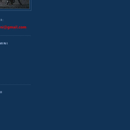
I:
ini@gmail.com
MINI
NI