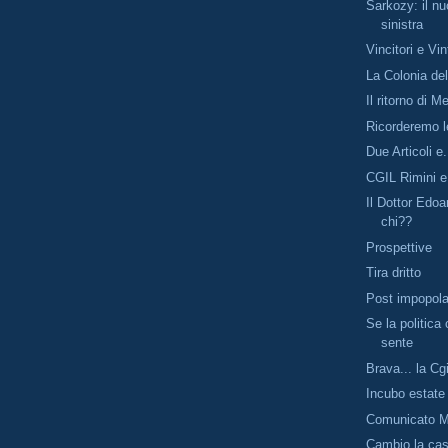
Sarkozy: il nu
sinistra
Vincitori e Vin
La Colonia de
Il ritorno di M
Ricorderemo l
Due Articoli e
CGIL Rimini e
Il Dottor Edo
chi??
Prospettive
Tira dritto
Post impopola
Se la politica
sente
Brava... la Cgi
Incubo estate
Comunicato M
Cambio la ca