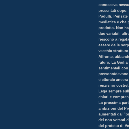
conosceva nessun
presentati dopo. 
Padulli. Pensate 
mediatica e che 
prodotto. Non ha 
due variabili alt
riescono a regal
essere delle sorp
vecchia struttura
Affronte, abbandon
futuro. La Giulia 
sentimentali con 
possono/devono a
elettorale ancora 
renzismo costrett
Lega sempre sulla
chiari e comprens
La prossima parti
ambizioni del Pr
aumentati dai "pr
dei non votanti d
del protetto di Ve