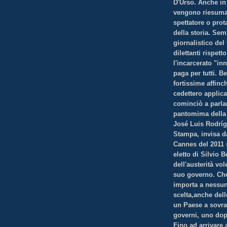
D'Urso. Anche in
vengono riesuma
spettatore o pro
della storia. Sem
giornalistico de
dilettanti rispett
l'incarcerato "i
paga per tutti. B
fortissime affinc
cedettero applica
cominciò a parla
pantomima della 
José Luis Rodrígu
Stampa, invisa d
Cannes del 2011 
eletto di Silvio B
dell'austerità vol
suo governo. Che 
importa a nessuno
scelta,anche delle
un Paese a sovra
governi, uno dop
Fino ad arrivare 