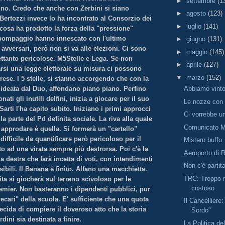
►
settembre
(1
o. Credo che anche con Zerbini si siano
►
agosto
(123)
Bertozzi invece lo ha incontrato al Consorzio dei
►
luglio
(141)
cosa ha prodotto la forza della "pressione"
pompaggio hanno innescato con l'ultimo
►
giugno
(131)
avversari, però non si va alle elezioni. Ci sono
►
maggio
(145)
rettanto pericolose. M5Stelle e Lega. Se non
►
aprile
(127)
arsi una legge elettorale su misura ci possono
▼
marzo
(152)
rese. I 5 stelle, si stanno accorgendo che con la
 ideata dal Duo, affondano piano piano. Perfino
Abbiamo vint
ati gli inutili delfini, inizia a giocare per il suo
Le nozze con i
Sarti l'ha capito subito. Iniziano i primi approcci
Ci vorrebbe u
la parte del Pd definita sociale. La riva alla quale
Comunicato M
pprodare è quella. Si formerà un "cartello"
difficile da quantificare però pericoloso per il
Mistero buffo
o ad una virata sempre più destrorsa. Poi c'è la
Aeroporto di R
 destra che farà incetta di voti, con intendimenti
Non c'è partit
ibili. Il Banana è finito. Alfano una macchietta.
TRC: Troppo r
ta si giocherà sul terreno scivoloso per le
costoso
emier. Non basteranno i dipendenti pubblici, pur
ecari" della scuola. E' sufficiente che una quota
Il Cancelliere:
ecida di compiere il doveroso atto che la storia
Sordo"
rdini sia destinata a finire.
La Politica de