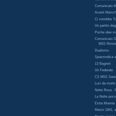
Comunicato 
Avanti Marsc
Ci vorrebbe T
Un partito degli
Poche idee ma
Comunicato G
M5S Rimin
Dualismo
Spasmodica a
13 Bagnini
Un Federale
CS M5S Sant
Luci da morto
Notte Rosa .
La Notte poco
Extra Moenia
Marzo 1941, a