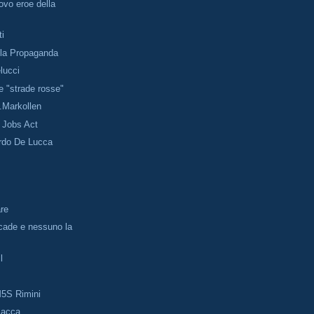
ovo eroe della
ti
lla Propaganda
elucci
e "strade rosse"
..Markollen
 Jobs Act
ardo De Lucca
re
 cade e nessuno la
l
5S Rimini
sacca