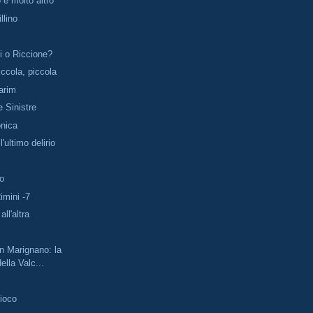
 e molto altro
llino
i o Riccione?
iccola, piccola
arim
e Sinistre
onica
l'ultimo delirio
o
imini -7
ll'altra
i
n Marignano: la
ella Valc...
gioco