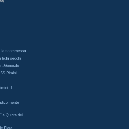
35)
o la scommessa
 fichi secchi
n ..Generale
5S Rimini
imini -1
a
idicolmente
 "la Quinta del
lle Fiere