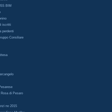
M5S BIM
h
onino
 iscritti
 perdenti
ruppo Consiliare
i
ttesa
arcangelo
.Pesarese
 Rosa di Pesaro
nzi no 2015