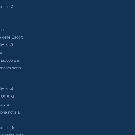
imini -2
no
e delle Escort
imini -3
ex
he..copiare
ancora sotto
imini -4
M5S BIM
na via
uona notizia
imini: -5